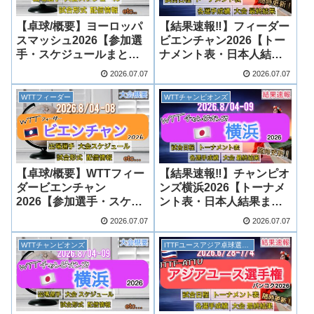
【卓球/概要】ヨーロッパ
【結果速報‼︎】フィーダー
スマッシュ2026【参加選
ビエンチャン2026【トー
手・スケジュールまと
ナメント表・日本人結果
め】
まとめ】
2026.07.07
2026.07.07
WTTフィーダー
WTTチャンピオンズ
【卓球/概要】WTTフィー
【結果速報‼︎】チャンピオ
ダービエンチャン
ンズ横浜2026【トーナメ
2026【参加選手・スケジ
ント表・日本人結果まと
ュールまとめ】
め】
2026.07.07
2026.07.07
WTTチャンピオンズ
ITTFユースアジア卓球選手権