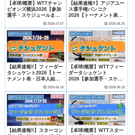
【卓球/概要】WTTチャン
【結果速報‼︎】アジアユー
ピオンズ横浜2026【参加
ス選手権バンコク
選手・スケジュールまと
2026【トーナメント表・
め】
日本人結果まとめ】
2026.07.07
2026.06.25
WTTフィーダー
WTTフィーダー
【結果速報‼︎】フィーダー
【卓球/概要】WTTフィー
タシュケント2026【トー
ダータシュケント
ナメント表・日本人結果
2026【参加選手・スケジ
まとめ】
ュールまとめ】
2026.06.18
2026.06.18
WTTスターコンテンダー
WTTスターコンテンダー
【結果速報‼︎】スターコン
【卓球/概要】WTTスター