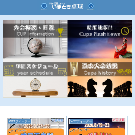
WTTフィーダー
WTTフィーダー