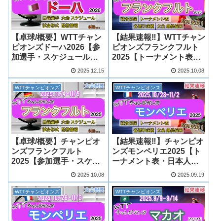
【卓球/概要】WTTチャン
【結果速報‼︎】WTTチャン
ピオンズドーハ2026【参
ピオンズフランクフルト
加選手・スケジュールま
2025【トーナメント表・
とめ】
日本人結果まとめ】
2025.12.15
2025.10.08
WTTチャンピオンズ
WTTチャンピオンズ
【卓球/概要】チャンピオ
【結果速報‼︎】チャンピオ
ンズフランクフルト
ンズモンペリエ2025【ト
2025【参加選手・スケジ
ーナメント表・日本人結
ュールまとめ】
果まとめ】
2025.10.08
2025.09.19
WTTチャンピオンズ
WTTチャンピオンズ