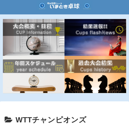
WTTチャンピオンズ