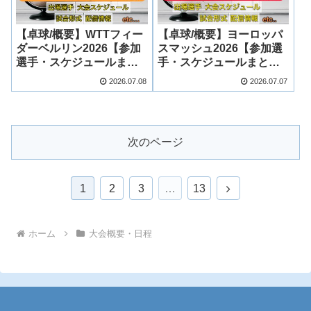
【卓球/概要】WTTフィー
【卓球/概要】ヨーロッパ
ダーベルリン2026【参加
スマッシュ2026【参加選
選手・スケジュールまと
手・スケジュールまと
め】
め】
2026.07.08
2026.07.07
次のページ
次
1
2
3
…
13
へ
ホーム
大会概要・日程