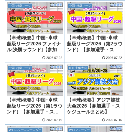
中国･超級リーグ
中国･超級リーグ
【卓球/概要】中国･卓球
【卓球/概要】中国･卓球
超級リーグ2026 ファイナ
超級リーグ2026（第2ラウ
ル[決勝ラウンド]【参加選
ンド）【参加選手・スケ
手・スケジュールまと
ジュールまとめ】
2026.07.22
2026.07.22
め】
中国･超級リーグ
ITTF主催大会
【卓球/概要】中国･卓球
【卓球/概要】アジア競技
超級リーグ2026（第1ラウ
大会2026【参加選手・ス
ンド）【参加選手・スケ
ケジュールまとめ】
ジュールまとめ】
2026.07.19
2026.07.16
WTTスターコンテンダー
WTTフィーダー