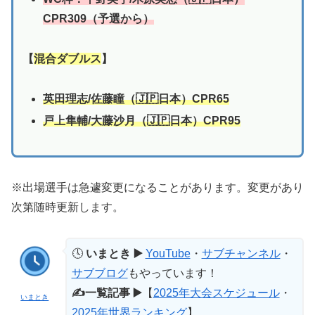
CPR309（予選から）
【
混合ダブルス
】
英田理志/佐藤瞳（🇯🇵日本）CPR65
戸上隼輔/大藤沙月（🇯🇵日本）CPR95
※出場選手は急遽変更になることがあります。変更があり
次第随時更新します。
🕓
いまとき ▶️
YouTube
・
サブチャンネル
・
サブブログ
もやっています！
✍️一覧記事 ▶️
【
2025年大会スケジュール
・
いまとき
2025年世界ランキング
】