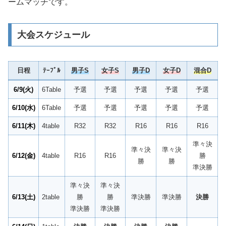
ームマッチです。
大会スケジュール
日程
ﾃｰﾌﾞﾙ
男子S
女子S
男子D
女子D
混合D
6/9(火)
6Table
予選
予選
予選
予選
予選
6/10(水)
6Table
予選
予選
予選
予選
予選
6/11(木
)
4table
R32
R32
R16
R16
R16
準々決
準々決
準々決
6/12(金)
4table
R16
R16
勝
勝
勝
準決勝
準々決
準々決
6/13(土)
2table
勝
勝
準決勝
準決勝
決勝
準決勝
準決勝