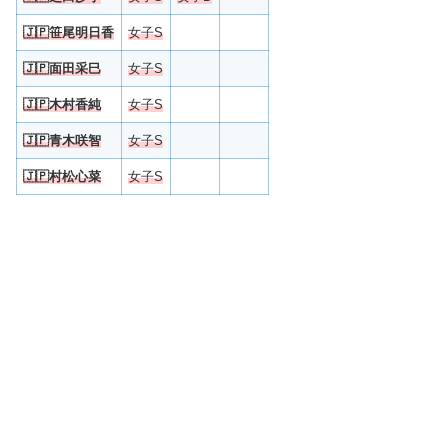
🇯🇵
笹尾明日香
女子S
🇯🇵
面田采巳
女子S
🇯🇵
木村香純
女子S
🇯🇵
青木咲智
女子S
🇯🇵
村松心菜
女子S