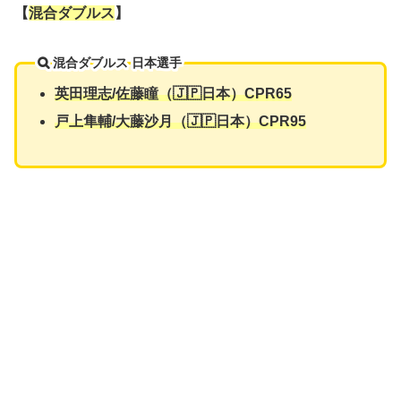
【
混合ダブルス
】
混合ダブルス 日本選手
英田理志/佐藤瞳（🇯🇵日本）CPR65
戸上隼輔/大藤沙月（🇯🇵日本）CPR95