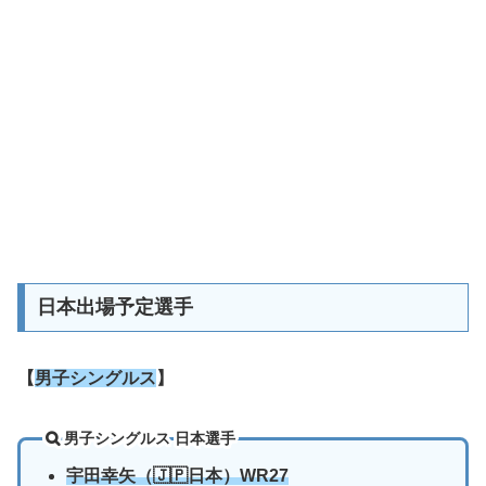
日本出場予定選手
【
男子シングルス
】
男子シングルス 日本選手
宇田幸矢（🇯🇵日本）WR27