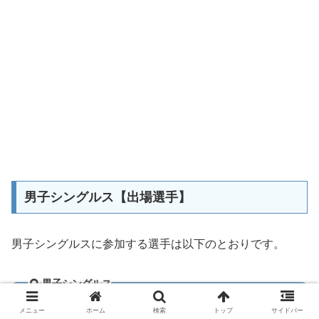
男子シングルス【出場選手】
男子シングルスに参加する選手は以下のとおりです。
男子シングルス
林詩棟（🇨🇳中国）WR6
メニュー
ホーム
検索
トップ
サイドバー