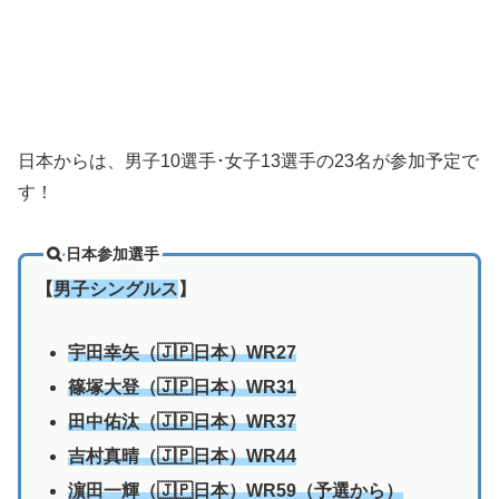
日本からは、男子10選手･女子13選手の23名が参加予定で
す！
日本参加選手
【
男子シングルス
】
宇田幸矢（🇯🇵日本）WR27
篠塚大登（🇯🇵日本）WR31
田中佑汰（🇯🇵日本）WR37
吉村真晴（🇯🇵日本）WR44
濵田一輝（🇯🇵日本）WR59（予選から）