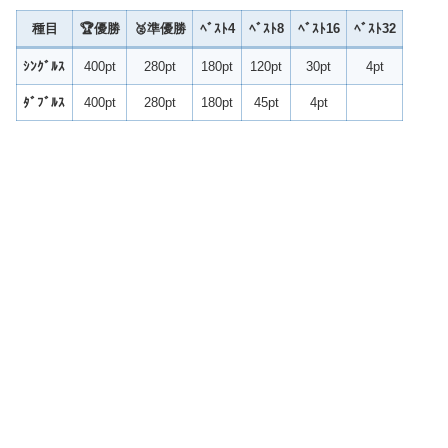
種目
🏆
優勝
🥈準優勝
ﾍﾞｽﾄ4
ﾍﾞｽﾄ
8
ﾍﾞｽﾄ
16
ﾍﾞｽﾄ
32
ｼﾝｸﾞﾙｽ
400pt
280pt
180pt
120pt
30pt
4pt
ﾀﾞﾌﾞﾙｽ
400pt
280pt
180pt
45pt
4pt