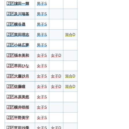
🇯🇵
濵田一輝
男子S
🇯🇵
及川瑞基
男子S
🇯🇵
横谷晟
男子S
🇯🇵
英田理志
男子S
混合D
🇯🇵
小林広夢
男子S
🇯🇵
張本美和
女子S
女子D
🇯🇵
早田ひな
女子S
🇯🇵
大藤沙月
女子S
女子D
混合D
🇯🇵
佐藤瞳
女子S
女子D
混合D
🇯🇵
木原美悠
女子S
🇯🇵
横井咲桜
女子S
🇯🇵
平野美宇
女子S
🇯🇵
芝田沙季
女子S
女子D