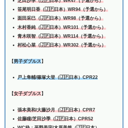
芝田沙季
（🇯🇵日本）WR47（予選から）
笹尾明日香
（🇯🇵日本）WR94
（予選から）
面田采巳
（🇯🇵日本）WR98（予選から）
木村香純
（🇯🇵日本）WR101（予選から）
青木咲智
（🇯🇵日本）WR114（予選から）
村松心菜
（🇯🇵日本）WR302（予選から）
【
男子ダブルス
】
戸上隼輔/篠塚大登（🇯🇵日本）CPR22
【
女子ダブルス
】
張本美和/大藤沙月（🇯🇵日本）CPR7
佐藤瞳/
芝田沙季
（🇯🇵日本）CPR52
WC枠：平野美宇/木原美悠（🇯🇵日本）