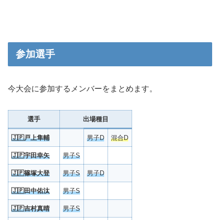
参加選手
今大会に参加するメンバーをまとめます。
選手
出場種目
🇯🇵戸上隼輔
男子D
混合D
🇯🇵宇田幸矢
男子S
🇯🇵
篠塚大登
男子S
男子D
🇯🇵
田中佑汰
男子S
🇯🇵
吉村真晴
男子S