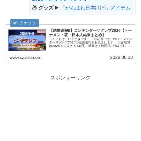
🎁
グッズ
▶️
「がんばれ日本🇯🇵」アイテム
【結果速報‼︎】コンテンダーザグレブ2026【トー
ナメント表・日本人結果まとめ】
こんにちは、いまときです。 この記事では、WTTコンテン
ダーザグレブ2026の結果速報をお伝えします。 大会期間
は2026.6/9(火)〜6/14(日)。時差は７時間(ｻﾏｰﾀｲﾑ)です。 随
時更新していきますので、みなさん一緒に応援しまし...
www.xaviru.com
2026.05.23
スポンサーリンク