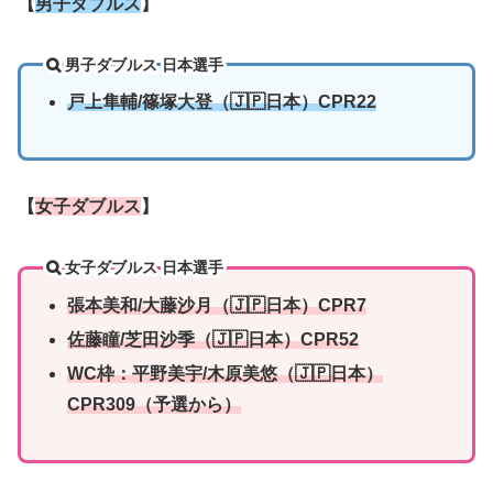
【
男子ダブルス
】
男子ダブルス 日本選手
戸上隼輔/篠塚大登（🇯🇵日本）CPR22
【
女子ダブルス
】
女子ダブルス 日本選手
張本美和/大藤沙月（🇯🇵日本）CPR7
佐藤瞳/
芝田沙季
（🇯🇵日本）CPR52
WC枠：平野美宇/木原美悠（🇯🇵日本）
CPR309（予選から）