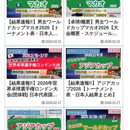
【結果速報‼︎】男女ワール
【卓球/概要】男女ワール
ドカップマカオ2026【ト
ドカップマカオ2026【大
ーナメント表・日本人結
会概要・スケジュールま
果まとめ】
とめ】
2026.02.21
2026.02.21
ITTF主催大会
ITTFアジアカップ2026
【結果速報‼︎】2026年世
【結果速報‼︎】アジアカッ
界卓球選手権ロンドン大
プ2026【トーナメント
会(団体戦) 日本代表国内
表・日本人結果まとめ】
選考会【トーナメント
2026.02.17
2026.01.17
表・結果まとめ】
ITTFアジアカップ2026
ITTF主催大会