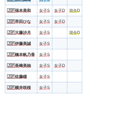
🇯🇵
張本美和
女子S
女子D
混合D
🇯🇵早田ひな
女子S
女子D
🇯🇵
大藤沙月
女子S
混合D
🇯🇵
伊藤美誠
女子S
🇯🇵
橋本帆乃香
女子S
🇯🇵
長﨑美柚
女子S
女子D
🇯🇵
佐藤瞳
女子S
🇯🇵
横井咲桜
女子S