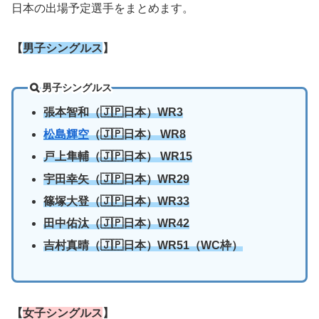
日本の出場予定選手をまとめます。
【
男子シングルス
】
男子シングルス
張本智和（🇯🇵日本）WR3
松島輝空
（🇯🇵日本） WR8
戸上隼輔（🇯🇵日本） WR15
宇田幸矢（🇯🇵日本）WR29
篠塚大登（🇯🇵日本）WR33
田中佑汰（🇯🇵日本）WR42
吉村真晴（🇯🇵日本）WR51（WC枠）
【
女子シングルス
】