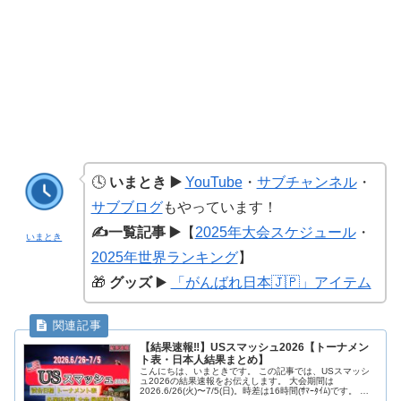
🕓
いまとき ▶️
YouTube
・
サブチャンネル
・
サブブログ
もやっています！
✍️一覧記事 ▶️
【
2025年大会スケジュール
・
いまとき
2025年世界ランキング
】
🎁
グッズ
▶️
「がんばれ日本🇯🇵」アイテム
【結果速報‼︎】USスマッシュ2026【トーナメン
ト表・日本人結果まとめ】
こんにちは、いまときです。 この記事では、USスマッシ
ュ2026の結果速報をお伝えします。 大会期間は
2026.6/26(火)〜7/5(日)。時差は16時間(ｻﾏｰﾀｲﾑ)です。 随
時更新していきますので、みなさん一緒に応援しましょう‼︎