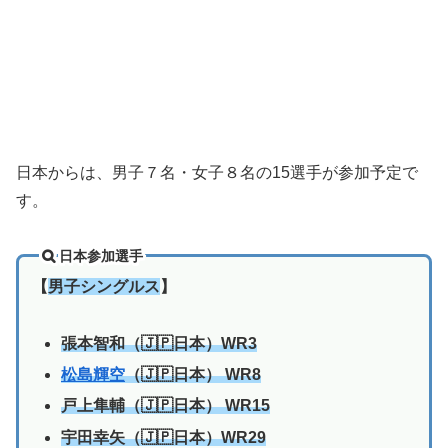
日本からは、男子７名・女子８名の15選手が参加予定で
す。
日本参加選手
【
男子シングルス
】
張本智和（🇯🇵日本）WR3
松島輝空
（🇯🇵日本） WR8
戸上隼輔（🇯🇵日本） WR15
宇田幸矢（🇯🇵日本）WR29