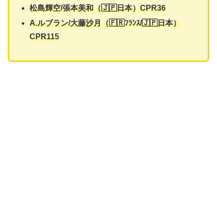
松島輝空/
張本美和
（🇯🇵日本）CPR36
A.ルブラン/
大藤沙月
（🇫🇷ﾌﾗﾝｽ/🇯🇵日本）
CPR115