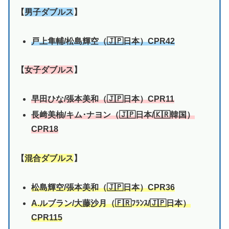
【
男子ダブルス
】
戸上隼輔/松島輝空（🇯🇵日本）CPR42
【
女子ダブルス
】
早田ひな/張本美和（🇯🇵日本）CPR11
長﨑美柚/キム･ナヨン
（🇯🇵日本
/🇰🇷韓国
）
CPR18
【
混合ダブルス
】
松島輝空/
張本美和
（🇯🇵日本）CPR36
A.ルブラン/
大藤沙月
（🇫🇷ﾌﾗﾝｽ/🇯🇵日本）
CPR115