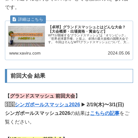
です。
【卓球】グランドスマッシュとはどんな大会？
【大会概要・出場資格・賞金など】
WTTが開催する“グランドスマッシュ”は「オリンピック」
「世界卓球選手権」と並ぶ、卓球の最大規模の国際大会で
す。 今回はそんなWTTグランドスマッシュについて、大会
概要を詳しくまとめたいと思います。 いまとき 🕓 いまと
き ▶️ YouTu...
www.xaviru.com
2024.05.06
前回大会 結果
【
グランドスマッシュ 前回大会
】
🇸🇬
シンガポールスマッシュ2026
▶️
2/19(木)〜3/1(日)
シンガポールスマッシュ2026
の結果は
こちらの記事
をご
覧ください。