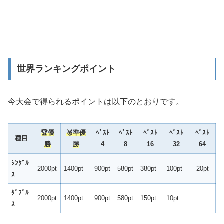
世界ランキングポイント
今大会で得られるポイントは以下のとおりです。
🏆
優
🥈準優
ﾍﾞｽﾄ
ﾍﾞｽﾄ
ﾍﾞｽﾄ
ﾍﾞｽﾄ
ﾍﾞｽﾄ
種目
勝
勝
4
8
16
32
64
ｼﾝｸﾞﾙ
2000pt
1400pt
900pt
580pt
380pt
100pt
20pt
ｽ
ﾀﾞﾌﾞﾙ
2000pt
1400pt
900pt
580pt
150pt
10pt
ｽ