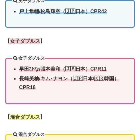
男子ダブルス
戸上隼輔/松島輝空（🇯🇵日本）CPR42
【
女子ダブルス
】
女子ダブルス
早田ひな/張本美和（🇯🇵日本）CPR11
長﨑美柚/キム･ナヨン
（🇯🇵日本
/🇰🇷韓国
）
CPR18
【
混合ダブルス
】
混合ダブルス