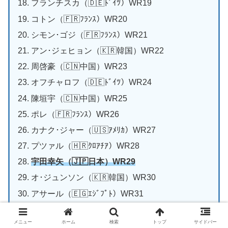
フランチスカ（🇩🇪ﾄﾞｲﾂ）WR19
コトン（🇫🇷ﾌﾗﾝｽ）WR20
シモン･ゴジ（🇫🇷ﾌﾗﾝｽ）WR21
アン･ジェヒョン（🇰🇷韓国）WR22
周啓豪（🇨🇳中国）WR23
オフチャロフ（🇩🇪ﾄﾞｲﾂ）WR24
陳垣宇（🇨🇳中国）WR25
ポレ（🇫🇷ﾌﾗﾝｽ）WR26
カナク･ジャー（🇺🇸ｱﾒﾘｶ）WR27
プツァル（🇭🇷ｸﾛｱﾁｱ）WR28
宇田幸矢（🇯🇵日本）WR29
オ･ジュンソン（🇰🇷韓国）WR30
アサール（🇪🇬ｴｼﾞﾌﾟﾄ）WR31
A.シェルベリ（🇸🇪ｽｳｪｰﾃﾞﾝ）WR32
メニュー
ホーム
検索
トップ
サイドバー
篠塚大登（🇯🇵日本）WR33