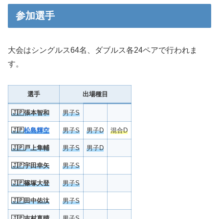
参加選手
大会はシングルス64名、ダブルス各24ペアで行われま
す。
選手
出場種目
🇯🇵
張本智和
男子S
🇯🇵
松島輝空
男子S
男子D
混合D
🇯🇵
戸上隼輔
男子S
男子D
🇯🇵
宇田幸矢
男子S
🇯🇵
篠塚大登
男子S
🇯🇵
田中佑汰
男子S
🇯🇵
吉村真晴
男子S