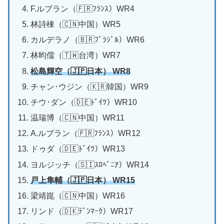
F.ルブラン（🇫🇷ﾌﾗﾝｽ）WR4
林詩棟（🇨🇳中国）WR5
カルデラノ（🇧🇷ﾌﾞﾗｼﾞﾙ）WR6
林昀儒（🇹🇼台湾）WR7
松島輝空（🇯🇵日本） WR8
チャン･ウジン（🇰🇷韓国）WR9
チウ･ダン（🇩🇪ﾄﾞｲﾂ）WR10
温瑞博（🇨🇳中国）WR11
A.ルブラン（🇫🇷ﾌﾗﾝｽ）WR12
ドゥダ（🇩🇪ﾄﾞｲﾂ）WR13
ヨルジッチ（🇸🇮ｽﾛﾍﾞﾆｱ）WR14
戸上隼輔（🇯🇵日本） WR15
梁靖崑（🇨🇳中国）WR16
リンド（🇩🇰ﾃﾞﾝﾏｰｸ）WR17