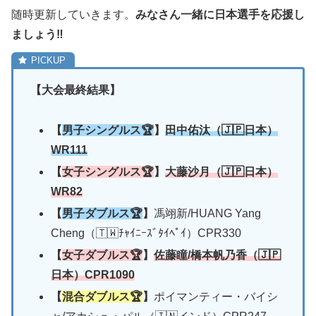
随時更新していきます。
みなさん一緒に日本選手を応援し
ましょう‼︎
【大会最終結果】
【
男子シングルス🏆
】
田中佑汰（🇯🇵日本）
WR111
【
女子シングルス🏆
】
大藤沙月（🇯🇵日本）
WR82
【
男子ダブルス🏆
】
馮翊新/HUANG Yang
Cheng（🇹🇼ﾁｬｲﾆｰｽﾞﾀｲﾍﾟｲ）CPR330
【
女子ダブルス🏆
】
佐藤瞳/橋本帆乃香（🇯🇵
日本）CPR1090
【
混合ダブルス🏆
】
ポイマンティー・バイシ