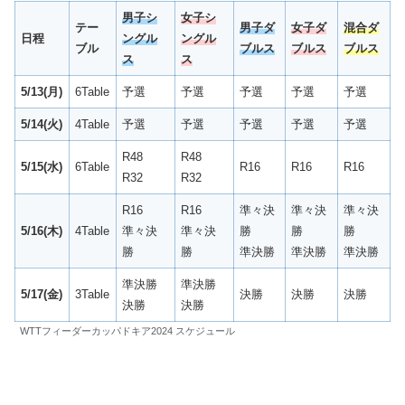
男子シ
女子シ
テー
男子ダ
女子ダ
混合ダ
日程
ングル
ングル
ブル
ブルス
ブルス
ブルス
ス
ス
5/13
(月)
6Table
予選
予選
予選
予選
予選
5/14
(火)
4Table
予選
予選
予選
予選
予選
R48
R48
5/15(水)
6Table
R16
R16
R16
R32
R32
R16
R16
準々決
準々決
準々決
5/16
(木)
4Table
準々決
準々決
勝
勝
勝
勝
勝
準決勝
準決勝
準決勝
準決勝
準決勝
5/17(金)
3Table
決勝
決勝
決勝
決勝
決勝
WTTフィーダーカッパドキア2024 スケジュール