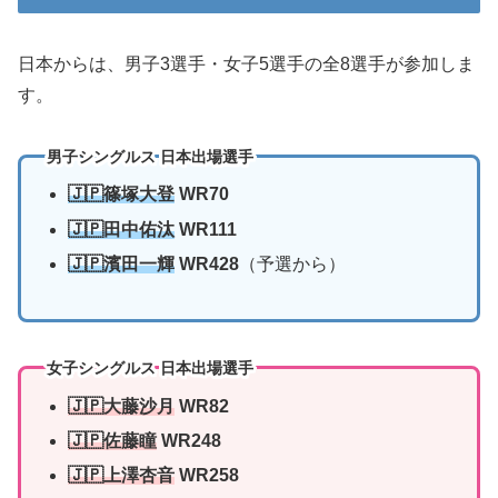
日本からは、男子3選手・女子5選手の全8選手が参加しま
す。
男子シングルス 日本出場選手
🇯🇵篠塚大登
WR70
🇯🇵田中佑汰
WR111
🇯🇵濱田一輝
WR428
（予選から）
女子シングルス 日本出場選手
🇯🇵大藤沙月
WR82
🇯🇵佐藤瞳
WR248
🇯🇵上澤杏音
WR258