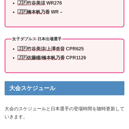
🇯🇵竹谷美涼
WR276
🇯🇵橋本帆乃香
WR –
女子ダブルス 日本出場選手
🇯🇵竹谷美涼/上澤杏音
CPR625
🇯🇵佐藤瞳/橋本帆乃香
CPR1126
大会スケジュール
大会のスケジュールと日本選手の登場時間を随時更新して
いきます。