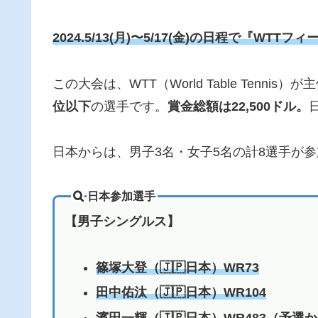
2024.5/13(月)〜5/17(金)の日程で『W
この大会は、WTT（World Table Tenn
位以下
の選手です。
賞金総額は22,500ドル。
日本からは、男子3名・女子5名の計8選手が
日本参加選手
【男子シングルス】
篠塚大登（🇯🇵日本）WR73
田中佑汰
（🇯🇵日本）WR104
濱田一輝
（🇯🇵日本）WR483
（予選か