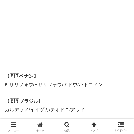
【🇧🇯ベナン】
K.サリフォウ/F.サリフォウ/アドウ/バドコノン
【🇧🇷ブラジル】
カルデラノ/イイヅカ/テオドロ/アラド
【🇧🇭バーレーン】
メニュー
ホーム
検索
トップ
サイドバー