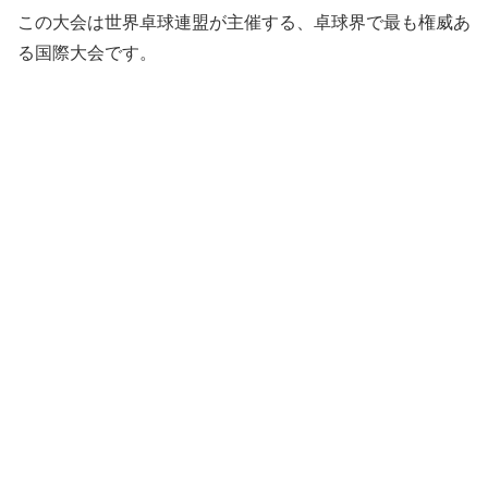
この大会は世界卓球連盟が主催する、卓球界で最も権威あ
る国際大会です。