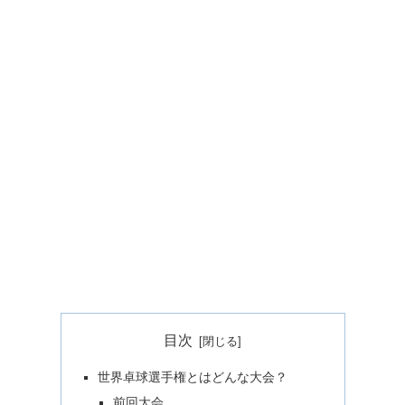
目次
世界卓球選手権とはどんな大会？
前回大会