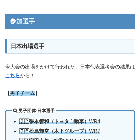
参加選手
日本出場選手
今大会の出場をかけて行われた、日本代表選考会の結果は
こちら
から！
【
男子チーム
】
男子団体 日本選手
🇯🇵張本智和
（トヨタ自動車）
WR4
🇯🇵
松島輝空
（木下グループ）
WR7