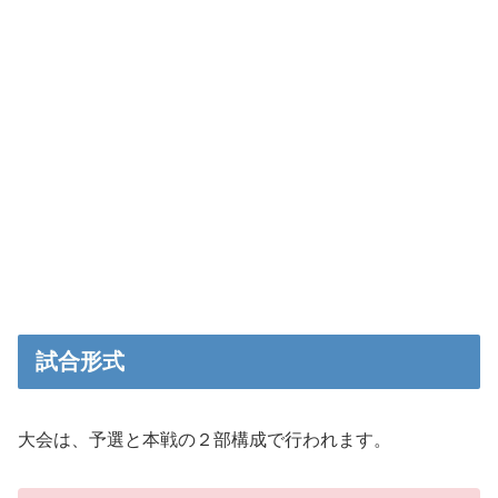
試合形式
大会は、予選と本戦の２部構成で行われます。