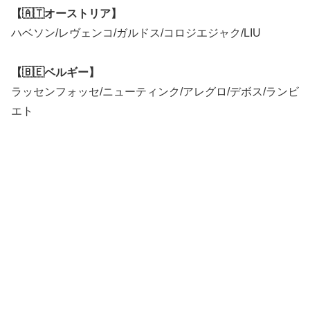
【🇦🇹オーストリア】
ハベソン/レヴェンコ/ガルドス/コロジエジャク/LIU
【🇧🇪ベルギー】
ラッセンフォッセ/ニューティンク/アレグロ/デボス/ランビ
エト