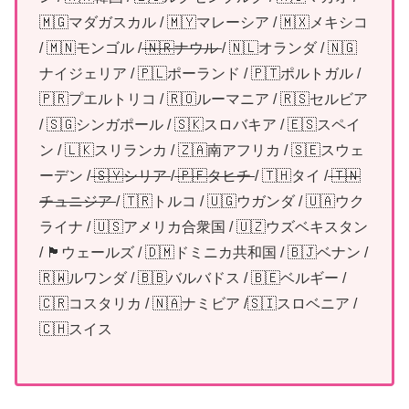
🇲🇬マダガスカル / 🇲🇾マレーシア / 🇲🇽メキシコ
/ 🇲🇳モンゴル /
🇳🇷ナウル
/ 🇳🇱オランダ / 🇳🇬
ナイジェリア / 🇵🇱ポーランド / 🇵🇹ポルトガル /
🇵🇷プエルトリコ / 🇷🇴ルーマニア / 🇷🇸セルビア
/ 🇸🇬シンガポール / 🇸🇰スロバキア / 🇪🇸スペイ
ン / 🇱🇰スリランカ / 🇿🇦南アフリカ / 🇸🇪スウェ
ーデン /
🇸🇾シリア
/
🇵🇫タヒチ
/ 🇹🇭タイ /
🇹🇳
チュニジア
/ 🇹🇷トルコ / 🇺🇬ウガンダ / 🇺🇦ウク
ライナ / 🇺🇸アメリカ合衆国 / 🇺🇿ウズベキスタン
/ 🏴󠁧󠁢󠁷󠁬󠁳󠁿ウェールズ / 🇩🇲ドミニカ共和国 / 🇧🇯ベナン /
🇷🇼ルワンダ / 🇧🇧バルバドス / 🇧🇪ベルギー /
🇨🇷コスタリカ / 🇳🇦ナミビア /🇸🇮スロベニア /
🇨🇭スイス