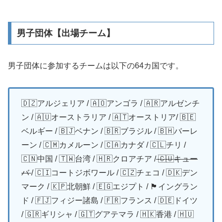
男子団体【出場チーム】
男子団体に参加するチームは以下の64カ国です。
🇩🇿アルジェリア / 🇦🇴アンゴラ / 🇦🇷アルゼンチ
ン / 🇦🇺オーストラリア / 🇦🇹オーストリア/ 🇧🇪
ベルギー / 🇧🇯ベナン / 🇧🇷ブラジル / 🇧🇭バーレ
ーン / 🇨🇲カメルーン / 🇨🇦カナダ / 🇨🇱チリ /
🇨🇳中国 / 🇹🇼台湾 / 🇭🇷クロアチア /
🇨🇺キュー
バ
/ 🇨🇮コートジボワール / 🇨🇿チェコ / 🇩🇰デン
マーク / 🇰🇵北朝鮮 / 🇪🇬エジプト / 🏴󠁧󠁢󠁥󠁮󠁧󠁿イングラン
ド / 🇫🇯フィジー諸島 / 🇫🇷フランス / 🇩🇪ドイツ
/ 🇬🇷ギリシャ / 🇬🇹グアテマラ / 🇭🇰香港 / 🇭🇺