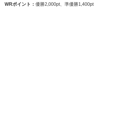
WRポイント：
優勝2,000pt、準優勝1,400pt