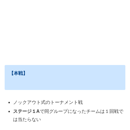
【本戦】
ノックアウト式のトーナメント戦
ステージ１A
で同グループになったチームは１回戦で
は当たらない