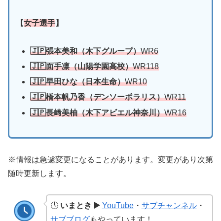
【
女子選手
】
🇯🇵
張本美和
（木下グループ）
WR6
🇯🇵
面手凛
（山陽学園高校）
WR118
🇯🇵早田ひな
（日本生命）
WR10
🇯🇵
橋本帆乃香
（デンソーポラリス）
WR11
🇯🇵
長﨑美柚
（木下アビエル神奈川）
WR16
※情報は急遽変更になることがあります。変更があり次第
随時更新します。
🕓
いまとき ▶️
YouTube
・
サブチャンネル
・
サブブログ
もやっています！