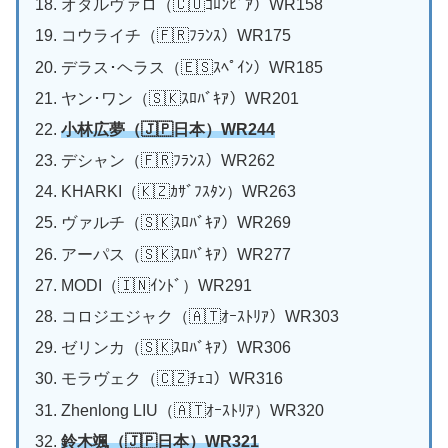
オタルヴァロ（🇨🇴ｺﾛﾝﾋﾞｱ）WR158
コウライチ（🇫🇷ﾌﾗﾝｽ）WR175
デラス･ヘラス（🇪🇸ｽﾍﾟｲﾝ）WR185
ヤン･ワン（🇸🇰ｽﾛﾊﾞｷｱ）WR201
小林広夢
（🇯🇵日本）WR244
デシャン（🇫🇷ﾌﾗﾝｽ）WR262
KHARKI（🇰🇿ｶｻﾞﾌｽﾀﾝ）WR263
ヴァルチ（🇸🇰ｽﾛﾊﾞｷｱ）WR269
アーパス（🇸🇰ｽﾛﾊﾞｷｱ）WR277
MODI（🇮🇳ｲﾝﾄﾞ）WR291
コロジエジャク（🇦🇹ｵｰｽﾄﾘｱ）WR303
ゼリンカ（🇸🇰ｽﾛﾊﾞｷｱ）WR306
モラヴェク（🇨🇿ﾁｪｺ）WR316
Zhenlong LIU（🇦🇹ｵｰｽﾄﾘｱ）WR320
鈴木颯
（🇯🇵日本）WR321