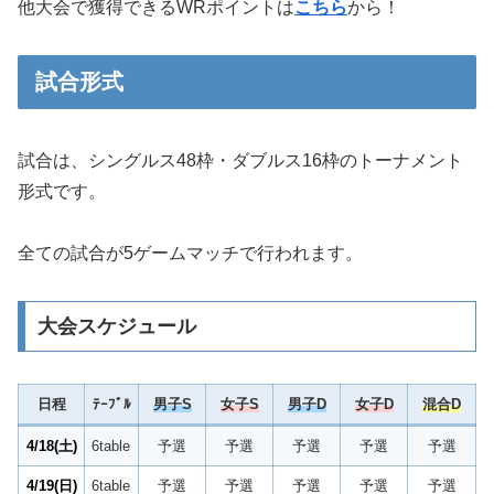
他大会で獲得できるWRポイントは
こちら
から！
試合形式
試合は、シングルス48枠・ダブルス16枠のトーナメント
形式です。
全ての試合が5ゲームマッチで行われます。
大会スケジュール
日程
ﾃｰﾌﾞﾙ
男子S
女子S
男子D
女子D
混合D
4/18(土)
6table
予選
予選
予選
予選
予選
4/19(日)
6table
予選
予選
予選
予選
予選