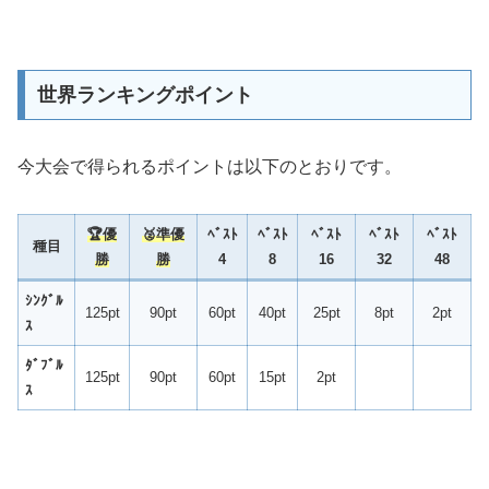
世界ランキングポイント
今大会で得られるポイントは以下のとおりです。
🏆
優
🥈準優
ﾍﾞｽﾄ
ﾍﾞｽﾄ
ﾍﾞｽﾄ
ﾍﾞｽﾄ
ﾍﾞｽﾄ
種目
勝
勝
4
8
16
32
48
ｼﾝｸﾞﾙ
125pt
90pt
60pt
40pt
25pt
8pt
2pt
ｽ
ﾀﾞﾌﾞﾙ
125pt
90pt
60pt
15pt
2pt
ｽ