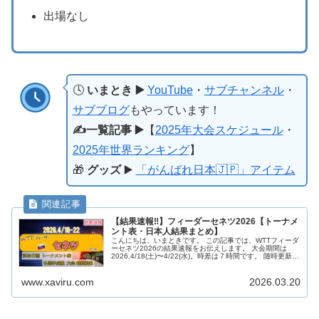
出場なし
🕓
いまとき ▶️
YouTube
・
サブチャンネル
・
サブブログ
もやっています！
✍️一覧記事 ▶️
【
2025年大会スケジュール
・
2025年世界ランキング
】
🎁
グッズ
▶️
「がんばれ日本🇯🇵」アイテム
【結果速報‼︎】フィーダーセネツ2026【トーナメ
ント表・日本人結果まとめ】
こんにちは、いまときです。 この記事では、WTTフィーダ
ーセネツ2026の結果速報をお伝えします。 大会期間は
2026.4/18(土)〜4/22(水)。時差は７時間です。 随時更新し
ていきますので、みなさん一緒に応援しましょう‼︎『がんば
れ...
www.xaviru.com
2026.03.20