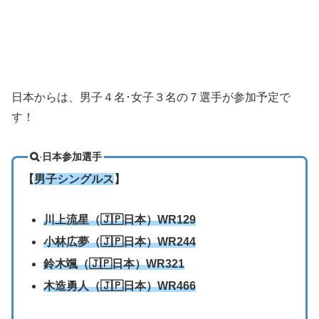
日本からは、男子４名･女子３名の７選手が参加予定で
す！
日本参加選手
【
男子シングルス
】
川上流星（🇯🇵日本）WR129
小林広夢
（🇯🇵日本）WR244
鈴木颯
（🇯🇵日本）WR321
木造勇人
（🇯🇵日本）WR466