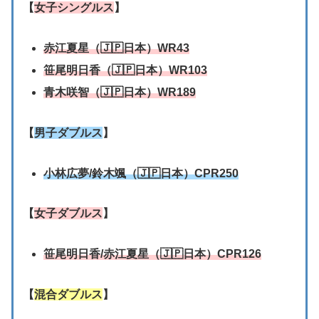
【
女子シングルス
】
赤江夏星（🇯🇵日本）WR43
笹尾明日香（🇯🇵日本）WR103
青木咲智
（🇯🇵日本）WR189
【
男子ダブルス
】
小林広夢
/
鈴木颯
（🇯🇵日本）CPR250
【
女子ダブルス
】
笹尾明日香/
赤江夏星（🇯🇵日本）CPR126
【
混合ダブルス
】