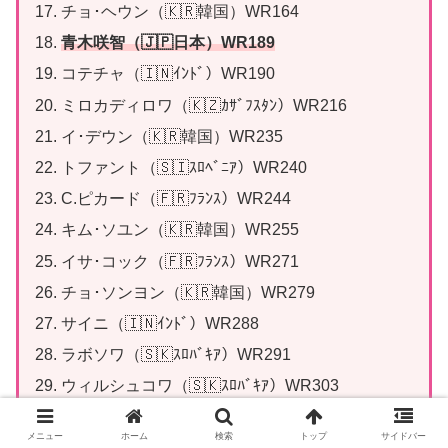
チョ･ヘウン（🇰🇷韓国）WR164
青木咲智
（🇯🇵日本）WR189
コテチャ（🇮🇳ｲﾝﾄﾞ）WR190
ミロカディロワ（🇰🇿ｶｻﾞﾌｽﾀﾝ）WR216
イ･デウン（🇰🇷韓国）WR235
トファント（🇸🇮ｽﾛﾍﾞﾆｱ）WR240
C.ピカード（🇫🇷ﾌﾗﾝｽ）WR244
キム･ソユン（🇰🇷韓国）WR255
イサ･コック（🇫🇷ﾌﾗﾝｽ）WR271
チョ･ソンヨン（🇰🇷韓国）WR279
サイニ（🇮🇳ｲﾝﾄﾞ）WR288
ラボソワ（🇸🇰ｽﾛﾊﾞｷｱ）WR291
ウィルシュコワ（🇸🇰ｽﾛﾊﾞｷｱ）WR303
コデット（🇨🇿ﾁｪｺ）WR305
メニュー
ホーム
検索
トップ
サイドバー