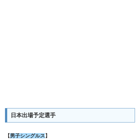
日本出場予定選手
【
男子シングルス
】