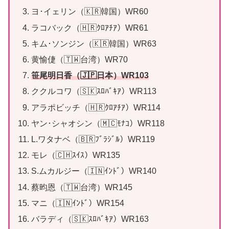
ヨ･イェリン（🇰🇷韓国）WR60
ラコバック（🇭🇷ｸﾛｱﾁｱ）WR61
キム･ソンジン（🇰🇷韓国）WR63
黄愉倢（🇹🇼台湾）WR70
笹尾明日香（🇯🇵日本）WR103
ククルコワ（🇸🇰ｽﾛﾊﾞｷｱ）WR113
アラポビッチ（🇭🇷ｸﾛｱﾁｱ）WR114
ヤン･シャオシン（🇲🇨ﾓﾅｺ）WR118
L.ワタナベ（🇧🇷ﾌﾞﾗｼﾞﾙ）WR119
モレ（🇨🇭ｽｲｽ）WR135
S.ムカルジー（🇮🇳ｲﾝﾄﾞ）WR140
蔡昀恩（🇹🇼台湾）WR145
マニ（🇮🇳ｲﾝﾄﾞ）WR154
バラディ（🇸🇰ｽﾛﾊﾞｷｱ）WR163