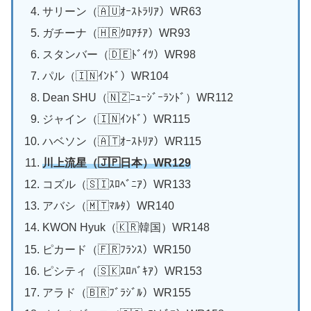
サリーン（🇦🇺ｵｰｽﾄﾗﾘｱ）WR63
ガチーナ（🇭🇷ｸﾛｱﾁｱ）WR93
スタンバー（🇩🇪ﾄﾞｲﾂ）WR98
パル（🇮🇳ｲﾝﾄﾞ）WR104
Dean SHU（🇳🇿ﾆｭｰｼﾞｰﾗﾝﾄﾞ）WR112
ジャイン（🇮🇳ｲﾝﾄﾞ）WR115
ハベソン（🇦🇹ｵｰｽﾄﾘｱ）WR115
川上流星（🇯🇵日本）WR129
コズル（🇸🇮ｽﾛﾍﾞﾆｱ）WR133
アバシ（🇲🇹ﾏﾙﾀ）WR140
KWON Hyuk（🇰🇷韓国）WR148
ピカード（🇫🇷ﾌﾗﾝｽ）WR150
ピシティ（🇸🇰ｽﾛﾊﾞｷｱ）WR153
アラド（🇧🇷ﾌﾞﾗｼﾞﾙ）WR155