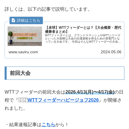
詳しくは、以下の記事で説明しています。
【卓球】WTTフィーダーとは？【大会概要・歴代
優勝者まとめ】
WTTフィーダーとは、グランドスマッシュやWTTシリーズ
といった大規模な大会の出場資格を得るための登竜門とな
っている大会です。 今回はそんなWTTフィーダーの大会概
要について、詳しくまとめたいと思います。 いまとき 🕓
いまとき ▶️ Yo...
www.xaviru.com
2024.05.06
前回大会
WTTフィーダーの前回大会は
2026.4/13(月)〜4/17(金)
の日
程で『🇨🇿
WTTフィーダーハビージョフ2026
』が開催さ
れました。
・結果速報記事は
こちら
から！