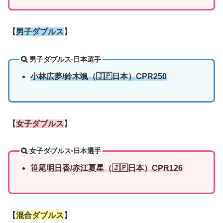
【
男子ダブルス
】
男子ダブルス 日本選手
小林広夢
/
鈴木颯
（🇯🇵日本）CPR250
【
女子ダブルス
】
女子ダブルス 日本選手
笹尾明日香/
赤江夏星（🇯🇵日本）CPR126
【
混合ダブルス
】