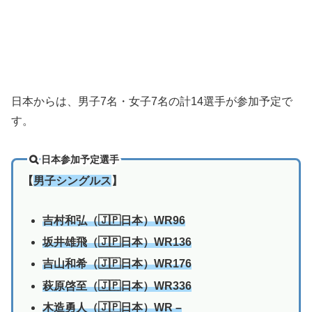
日本からは、男子7名・女子7名の計14選手が参加予定で
す。
日本参加予定選手
【
男子シングルス
】
吉村和弘（🇯🇵日本）WR96
坂井雄飛（🇯🇵日本）WR136
吉山和希（🇯🇵日本）WR176
萩原啓至（🇯🇵日本）WR336
木造勇人（🇯🇵日本）WR
–