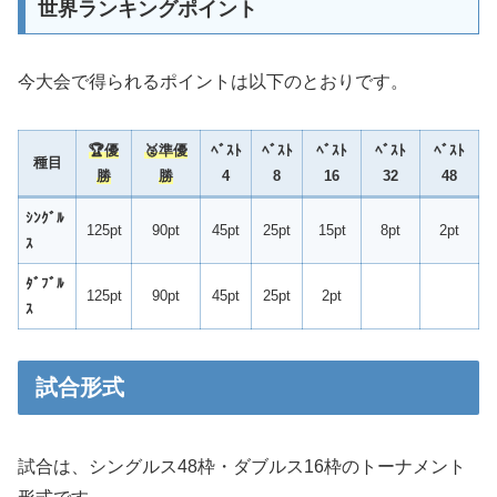
世界ランキングポイント
今大会で得られるポイントは以下のとおりです。
🏆
優
🥈準優
ﾍﾞｽﾄ
ﾍﾞｽﾄ
ﾍﾞｽﾄ
ﾍﾞｽﾄ
ﾍﾞｽﾄ
種目
勝
勝
4
8
16
32
48
ｼﾝｸﾞﾙ
125pt
90pt
45pt
25pt
15pt
8pt
2pt
ｽ
ﾀﾞﾌﾞﾙ
125pt
90pt
45pt
25pt
2pt
ｽ
試合形式
試合は、シングルス48枠・ダブルス16枠のトーナメント