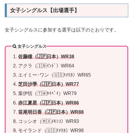
女子シングルス【出場選手】
女子シングルスに参加する選手は以下のとおりです。
女子シングルス
佐藤瞳（🇯🇵日本）WR38
アクラ（🇮🇳ｲﾝﾄﾞ）WR64
エイミー･ワン（🇺🇸ｱﾒﾘｶ）WR65
芝田沙季（🇯🇵日本）WR77
葉伊恬（🇹🇼ﾀｲﾍﾟｲ）WR79
赤江夏星（🇯🇵日本）WR86
笹尾明日香（🇯🇵日本）WR88
コッシオ（🇲🇽ﾒｷｼｺ）WR93
モイランド（🇺🇸ｱﾒﾘｶ）WR98