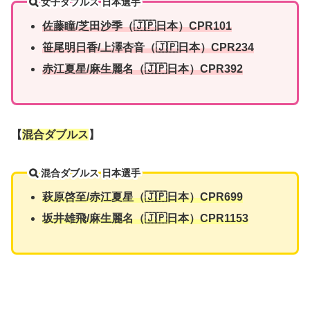
女子ダブルス 日本選手
佐藤瞳/芝田沙季（🇯🇵日本）CPR101
笹尾明日香
/上澤杏音（🇯🇵日本）CPR234
赤江夏星/
麻生麗名
（🇯🇵日本）CPR392
【
混合ダブルス
】
混合ダブルス 日本選手
萩原啓至/赤江夏星（🇯🇵日本）CPR699
坂井雄飛/麻生麗名（🇯🇵日本）CPR1153