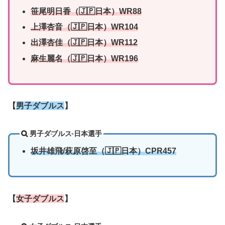
笹尾明日香（🇯🇵日本）WR88
上澤杏音（🇯🇵日本）WR104
出澤杏佳（🇯🇵日本）WR112
麻生麗名（🇯🇵日本）WR196
【
男子ダブルス
】
男子ダブルス 日本選手
坂井雄飛/萩原啓至（🇯🇵日本）CPR457
【
女子ダブルス
】