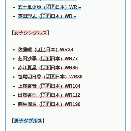
五十嵐史弥（🇯🇵日本）WR
–
英田理志（🇯🇵日本）WR –
【
女子シングルス
】
佐藤瞳（🇯🇵日本）WR38
芝田沙季（🇯🇵日本）WR77
赤江夏星（🇯🇵日本）WR86
笹尾明日香（🇯🇵日本）WR88
上澤杏音（🇯🇵日本）WR104
出澤杏佳（🇯🇵日本）WR112
麻生麗名（🇯🇵日本）WR196
【
男子ダブルス
】