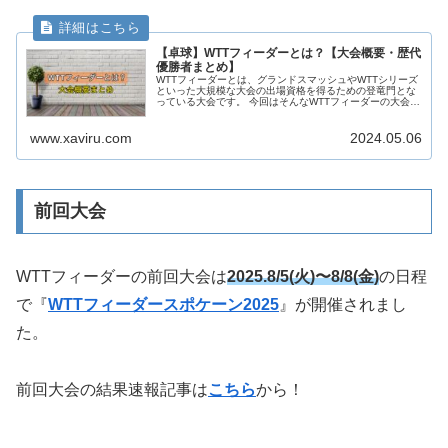
【卓球】WTTフィーダーとは？【大会概要・歴代
優勝者まとめ】
WTTフィーダーとは、グランドスマッシュやWTTシリーズ
といった大規模な大会の出場資格を得るための登竜門とな
っている大会です。 今回はそんなWTTフィーダーの大会概
要について、詳しくまとめたいと思います。 いまとき 🕓
いまとき ▶️ Yo...
www.xaviru.com
2024.05.06
前回大会
WTTフィーダーの前回大会は
2025.8/5(火)〜8/8(金)
の日程
で『
WTTフィーダースポケーン2025
』が開催されまし
た。
前回大会の結果速報記事は
こちら
から！