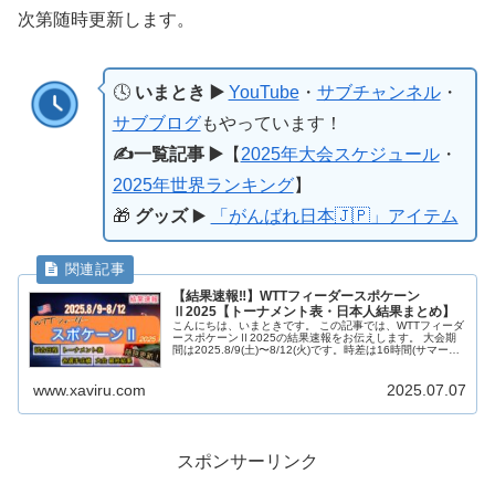
次第随時更新します。
🕓
いまとき ▶️
YouTube
・
サブチャンネル
・
サブブログ
もやっています！
✍️一覧記事 ▶️
【
2025年大会スケジュール
・
2025年世界ランキング
】
🎁
グッズ
▶️
「がんばれ日本🇯🇵」アイテム
【結果速報‼︎】WTTフィーダースポケーン
Ⅱ2025【トーナメント表・日本人結果まとめ】
こんにちは、いまときです。 この記事では、WTTフィーダ
ースポケーンⅡ2025の結果速報をお伝えします。 大会期
間は2025.8/9(土)〜8/12(火)です。時差は16時間(サマータ
イム)です。 随時更新していきますので、みなさん一緒に
日...
www.xaviru.com
2025.07.07
スポンサーリンク