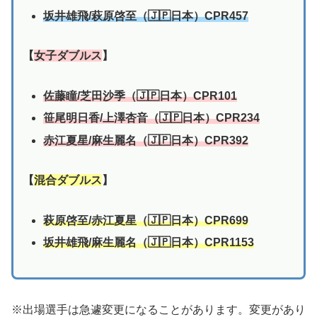
坂井雄飛/萩原啓至（🇯🇵日本）CPR457
【
女子ダブルス
】
佐藤瞳/芝田沙季（🇯🇵日本）CPR101
笹尾明日香
/上澤杏音（🇯🇵日本）CPR234
赤江夏星/
麻生麗名
（🇯🇵日本）CPR392
【
混合ダブルス
】
萩原啓至/赤江夏星（🇯🇵日本）CPR699
坂井雄飛/麻生麗名（🇯🇵日本）CPR1153
※出場選手は急遽変更になることがあります。変更があり