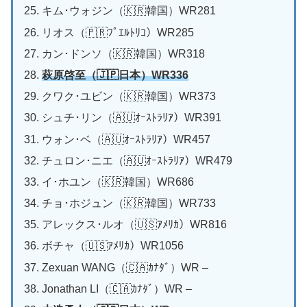
キム･ウォジン（🇰🇷韓国）WR281
リオス（🇵🇷ﾌﾟｴﾙﾄﾘｺ）WR285
カン･ドンソ（🇰🇷韓国）WR318
萩原啓至（🇯🇵日本）WR336
クワク･ユビン（🇰🇷韓国）WR373
シュチ･リン（🇦🇺ｵｰｽﾄﾗﾘｱ）WR391
ウォン･ベ（🇦🇺ｵｰｽﾄﾗﾘｱ）WR457
チュロン･ニエ（🇦🇺ｵｰｽﾄﾗﾘｱ）WR479
イ･ホユン（🇰🇷韓国）WR686
チョ･ホジュン（🇰🇷韓国）WR733
アレックス･ルオ（🇺🇸ｱﾒﾘｶ）WR816
ボチャ（🇺🇸ｱﾒﾘｶ）WR1056
Zexuan WANG（🇨🇦ｶﾅﾀﾞ）WR –
Jonathan LI（🇨🇦ｶﾅﾀﾞ）WR –