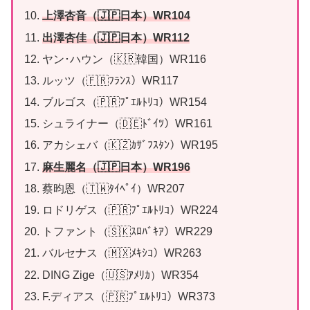
上澤杏音（🇯🇵日本）WR104
出澤杏佳（🇯🇵日本）WR112
ヤン･ハウン（🇰🇷韓国）WR116
ルッツ（🇫🇷ﾌﾗﾝｽ）WR117
ブルゴス（🇵🇷ﾌﾟｴﾙﾄﾘｺ）WR154
シュライナー（🇩🇪ﾄﾞｲﾂ）WR161
アカシェバ（🇰🇿ｶｻﾞﾌｽﾀﾝ）WR195
麻生麗名（🇯🇵日本）WR196
蔡昀恩（🇹🇼ﾀｲﾍﾟｲ）WR207
ロドリゲス（🇵🇷ﾌﾟｴﾙﾄﾘｺ）WR224
トファント（🇸🇰ｽﾛﾊﾞｷｱ）WR229
バルセナス（🇲🇽ﾒｷｼｺ）WR263
DING Zige（🇺🇸ｱﾒﾘｶ）WR354
F.ディアス（🇵🇷ﾌﾟｴﾙﾄﾘｺ）WR373