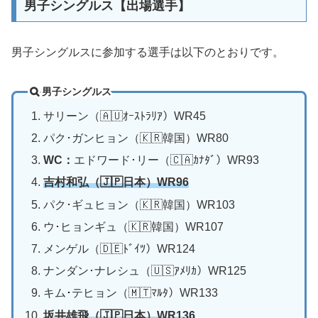
男子シングルス【出場選手】
男子シングルスに参加する選手は以下のとおりです。
男子シングルス
サリーン（🇦🇺ｵｰｽﾄﾗﾘｱ）WR45
パク･ガンヒョン（🇰🇷韓国）WR80
WC：
エドワード･リー（🇨🇦ｶﾅﾀﾞ）WR93
吉村和弘（🇯🇵日本）WR96
パク･ギュヒョン（🇰🇷韓国）WR103
ウ･ヒョンギュ（🇰🇷韓国）WR107
メンゲル（🇩🇪ﾄﾞｲﾂ）WR124
ナンダン･ナレシュ（🇺🇸ｱﾒﾘｶ）WR125
キム
･
テヒョン（🇲🇹ﾏﾙﾀ）WR133
坂井雄飛（🇯🇵日本）WR136