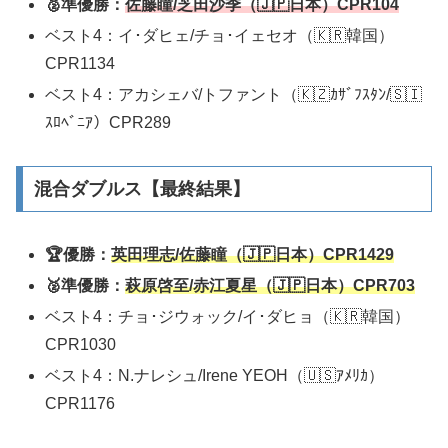
🥈準優勝：
佐藤瞳/芝田沙季（🇯🇵日本）CPR
1
0
4
ベスト4：イ･ダヒェ/チョ･イェセオ（🇰🇷韓国）
CPR1134
ベスト4：アカシェバ/トファント（🇰🇿ｶｻﾞﾌｽﾀﾝ/🇸🇮
ｽﾛﾍﾞﾆｱ）CPR289
混合ダブルス【最終結果】
🏆優勝：
英田理志/佐藤瞳（🇯🇵日本）CPR1429
🥈準優勝：
萩原啓至/赤江夏星
（🇯🇵日本）CPR703
ベスト4：チョ･ジウォック/イ･ダヒョ（🇰🇷韓国）
CPR1030
ベスト4：N.ナレシュ/Irene YEOH（🇺🇸ｱﾒﾘｶ）
CPR1176