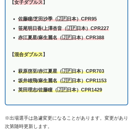
【
女子ダブルス
】
佐藤瞳/芝田沙季（🇯🇵日本）CPR95
笹尾明日香/
上澤杏音（🇯🇵日本）CPR227
赤江夏星/
麻生麗名
（🇯🇵日本）CPR388
【
混合ダブルス
】
萩原啓至/赤江夏星（🇯🇵日本）CPR703
坂井雄飛/麻生麗名（🇯🇵日本）CPR1153
英田理志/佐藤瞳（🇯🇵日本）CPR1429
※出場選手は急遽変更になることがあります。変更があり
次第随時更新します。