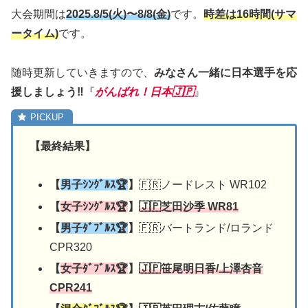
大会期間は
2025.8/5(火
)〜8/8(金)
です。
時差は16時間(サマ
ータイム)
です。
随時更新していきますので、
みなさん一緒に日本選手を応
援しましょう‼︎
『
がんばれ！日本🇯🇵
』
【最終結果】
【
男子ｼﾝｸﾞﾙｽ🏆
】
🇫🇷ノードレスト WR102
【
女子ｼﾝｸﾞﾙｽ🏆
】
🇯🇵
芝田沙季
WR81
【
男子ﾀﾞﾌﾞﾙｽ🏆
】
🇫🇷バートランド/ロランド
CPR320
【
女子ﾀﾞﾌﾞﾙｽ🏆
】
🇯🇵
笹尾明日香/
上澤杏音
CPR241