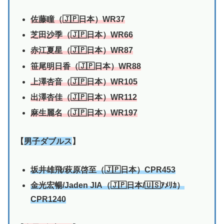
佐藤瞳（🇯🇵日本）WR37
芝田沙季（🇯🇵日本）WR66
赤江夏星（🇯🇵日本）WR87
笹尾明日香（🇯🇵日本）WR88
上澤杏音（🇯🇵日本）WR105
出澤杏佳（🇯🇵日本）WR112
麻生麗名（🇯🇵日本）WR197
【
男子ダブルス
】
坂井雄飛/萩原啓至（🇯🇵日本）CPR453
金光宏暢/
Jaden JIA
（🇯🇵日本/🇺🇸ｱﾒﾘｶ）
CPR1240