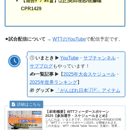
【
混合ﾀﾞﾌﾞﾙｽ🏆
】
🇯🇵
英田理志/佐藤瞳
CPR1429
⚫︎試合配信について
→
WTTのYouTube
で配信予定です。
🕓
いまとき ▶️
YouTube
・
サブチャンネル
・
サブブログ
もやっています！
✍️一覧記事 ▶️
【
2025年大会スケジュール
・
2025年世界ランキング
】
🎁
グッズ
▶️
「がんばれ日本🇯🇵」アイテム
【卓球/概要】WTTフィーダースポケーン
2025【参加選手・スケジュールまとめ】
こんにちは、いまときです。 2025.8/5(火)〜8/8(金)の日程
で『WTTフィーダースポケーン2025』が開催されます。
この大会は、WTT（World Table Tennis）主催の、世界ラ
ンキング50位以下の選手が主に出場対象と...