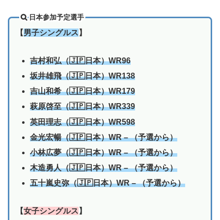
日本参加予定選手
【
男子シングルス
】
吉村和弘（🇯🇵日本）WR96
坂井雄飛（🇯🇵日本）WR138
吉山和希（🇯🇵日本）WR179
萩原啓至（🇯🇵日本）WR339
英田理志（🇯🇵日本）WR598
金光宏暢（🇯🇵日本）WR – （予選から）
小林広夢（🇯🇵日本）WR
–
（予選から）
木造勇人（🇯🇵日本）WR
–
（予選から）
五十嵐史弥（🇯🇵日本）WR
–
（予選から）
【
女子シングルス
】