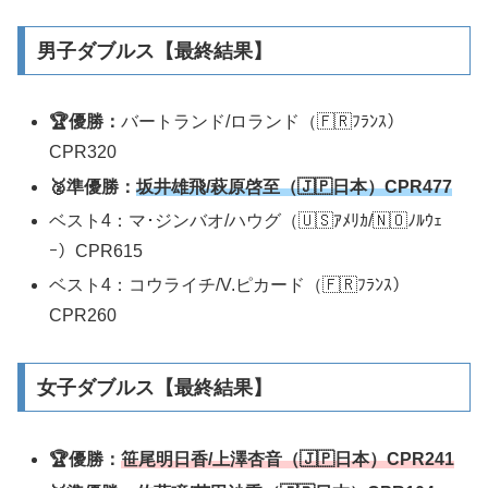
男子ダブルス【最終結果】
🏆優勝：
バートランド/ロランド（🇫🇷ﾌﾗﾝｽ）
CPR320
🥈準優勝：
坂井雄飛/萩原啓至（🇯🇵日本）CPR
4
7
7
ベスト4：マ･ジンバオ/ハウグ（🇺🇸ｱﾒﾘｶ/🇳🇴ﾉﾙｳｪ
ｰ）CPR615
ベスト4：コウライチ/V.ピカード（🇫🇷ﾌﾗﾝｽ）
CPR260
女子ダブルス【最終結果】
🏆優勝：
笹尾明日香/上澤杏音（🇯🇵日本）CPR
2
4
1