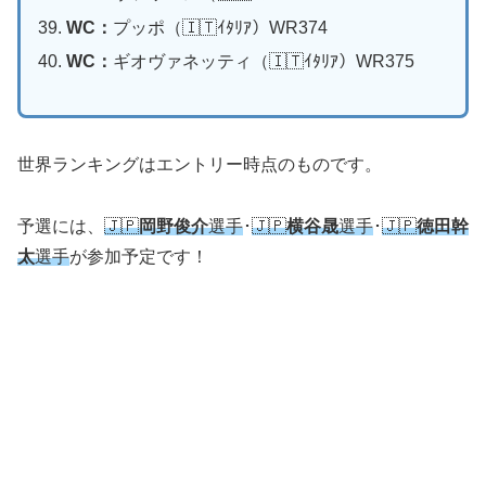
WC：
プッポ（🇮🇹ｲﾀﾘｱ）WR374
WC：
ギオヴァネッティ（🇮🇹ｲﾀﾘｱ）WR375
世界ランキングはエントリー時点のものです。
予選には、
🇯🇵
岡野俊介
選手
･
🇯🇵
横谷晟
選手
･
🇯🇵
徳田幹
太
選手
が参加予定です！