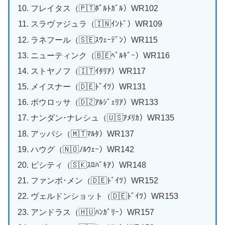
フレイタス（🇵🇹ﾎﾟﾙﾄｶﾞﾙ）WR102
スラヴァジュラ（🇮🇳ｲﾝﾄﾞ）WR109
ラネフール（🇸🇪ｽｳｪｰﾃﾞﾝ）WR115
ニューティンク（🇧🇪ﾍﾞﾙｷﾞｰ）WR116
ストヤノフ（🇮🇹ｲﾀﾘｱ）WR117
メイスナー（🇩🇪ﾄﾞｲﾂ）WR131
ボウロッサ（🇩🇿ｱﾙｼﾞｪﾘｱ）WR133
ナンダン･ナレシュ（🇺🇸ｱﾒﾘｶ）WR135
アッバシ（🇲🇹ﾏﾙﾀ）WR137
ハウグ（🇳🇴ﾉﾙｳｪｰ）WR142
ピシティ（🇸🇰ｽﾛﾊﾞｷｱ）WR148
ファンボ･メン（🇩🇪ﾄﾞｲﾂ）WR152
ヴェルドンショット（🇩🇪ﾄﾞｲﾂ）WR153
アンドラス（🇭🇺ﾊﾝｶﾞﾘｰ）WR157