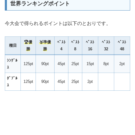
世界ランキングポイント
今大会で得られるポイントは以下のとおりです。
🏆
優
🥈準優
ﾍﾞｽﾄ
ﾍﾞｽﾄ
ﾍﾞｽﾄ
ﾍﾞｽﾄ
ﾍﾞｽﾄ
種目
勝
勝
4
8
16
32
48
ｼﾝｸﾞﾙ
125pt
90pt
45pt
25pt
15pt
8pt
2pt
ｽ
ﾀﾞﾌﾞﾙ
125pt
90pt
45pt
25pt
2pt
ｽ