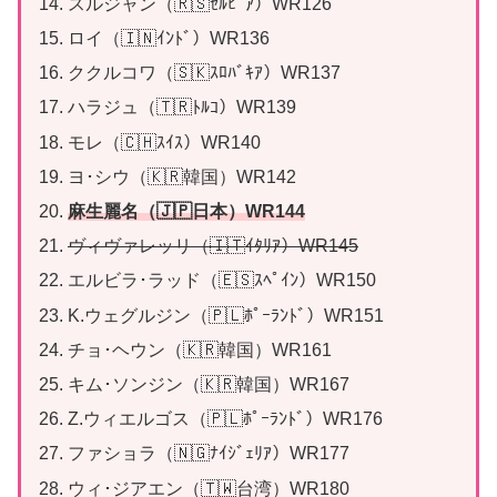
スルジャン（🇷🇸ｾﾙﾋﾞｱ）WR126
ロイ（🇮🇳ｲﾝﾄﾞ）WR136
ククルコワ（🇸🇰ｽﾛﾊﾞｷｱ）WR137
ハラジュ（🇹🇷ﾄﾙｺ）WR139
モレ（🇨🇭ｽｲｽ）WR140
ヨ･シウ（🇰🇷韓国）WR142
麻生麗名（🇯🇵日本）WR
1
4
4
ヴィヴァレッリ（🇮🇹ｲﾀﾘｱ）WR145
エルビラ･ラッド（🇪🇸ｽﾍﾟｲﾝ）WR150
K.ウェグルジン（🇵🇱ﾎﾟｰﾗﾝﾄﾞ）WR151
チョ･ヘウン（🇰🇷韓国）WR161
キム･ソンジン（🇰🇷韓国）WR167
Z.ウィエルゴス（🇵🇱ﾎﾟｰﾗﾝﾄﾞ）WR176
ファショラ（🇳🇬ﾅｲｼﾞｪﾘｱ）WR177
ウィ･ジアエン（🇹🇼台湾）WR180