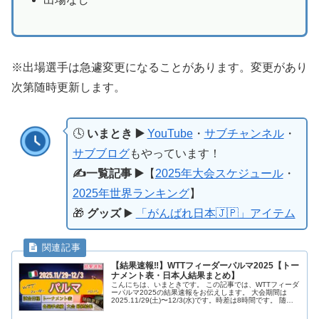
※出場選手は急遽変更になることがあります。変更があり
次第随時更新します。
🕓
いまとき ▶️
YouTube
・
サブチャンネル
・
サブブログ
もやっています！
✍️一覧記事 ▶️
【
2025年大会スケジュール
・
2025年世界ランキング
】
🎁
グッズ
▶️
「がんばれ日本🇯🇵」アイテム
【結果速報‼︎】WTTフィーダーパルマ2025【トー
ナメント表・日本人結果まとめ】
こんにちは、いまときです。 この記事では、WTTフィーダ
ーパルマ2025の結果速報をお伝えします。 大会期間は
2025.11/29(土)〜12/3(水)です。時差は8時間です。 随時
更新していきますので、みなさん一緒に日本選手を応援し
ましょ...