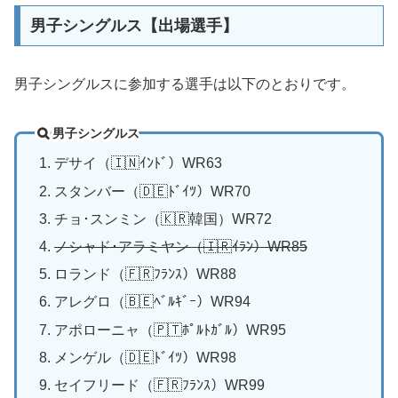
男子シングルス【出場選手】
男子シングルスに参加する選手は以下のとおりです。
男子シングルス
デサイ（🇮🇳ｲﾝﾄﾞ）WR63
スタンバー（🇩🇪ﾄﾞｲﾂ）WR70
チョ･スンミン（🇰🇷韓国）WR72
ノシャド･アラミヤン（🇮🇷ｲﾗﾝ）WR85
ロランド（🇫🇷ﾌﾗﾝｽ）WR88
アレグロ（🇧🇪ﾍﾞﾙｷﾞｰ）WR94
アポローニャ（🇵🇹ﾎﾟﾙﾄｶﾞﾙ）WR95
メンゲル（🇩🇪ﾄﾞｲﾂ）WR98
セイフリード（🇫🇷ﾌﾗﾝｽ）WR99