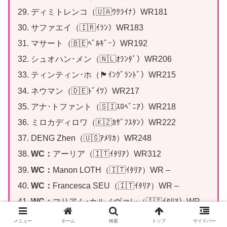
ディミトレンコ（🇺🇦ｳｸﾗｲﾅ）WR181
サファエイ（🇮🇷ｲﾗﾝ）WR183
マサート（🇧🇪ﾍﾞﾙｷﾞｰ）WR192
シュオハン･メン（🇳🇱ｵﾗﾝﾀﾞ）WR206
ティンティン･ホ（🏴󠁧󠁢󠁥󠁮󠁧󠁿ｲﾝｸﾞﾗﾝﾄﾞ）WR215
ネウマン（🇩🇪ﾄﾞｲﾂ）WR217
アナ･トファント（🇸🇮ｽﾛﾍﾞﾆｱ）WR218
ミロカディロワ（🇰🇿ｶｻﾞﾌｽﾀﾝ）WR222
DENG Zhen（🇺🇸ｱﾒﾘｶ）WR248
WC：
アーリア（🇮🇹ｲﾀﾘｱ）WR312
WC：
Manon LOTH（🇮🇹ｲﾀﾘｱ）WR –
WC：
Francesca SEU（🇮🇹ｲﾀﾘｱ）WR –
WC：
マリアム･カルノヴァレ（🇮🇹ｲﾀﾘｱ）WR –
メニュー
ホーム
検索
トップ
サイドバー