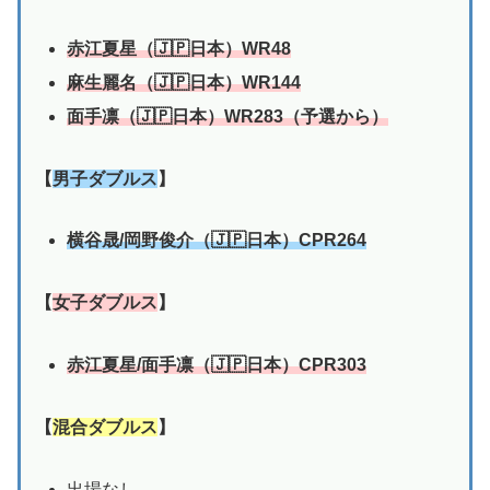
赤江夏星（🇯🇵日本）WR48
麻生麗名（🇯🇵日本）WR144
面手凛
（🇯🇵日本）WR283（予選から）
【
男子ダブルス
】
横谷晟/岡野俊介（🇯🇵日本）CPR264
【
女子ダブルス
】
赤江夏星/面手凛（🇯🇵日本）CPR303
【
混合ダブルス
】
出場なし