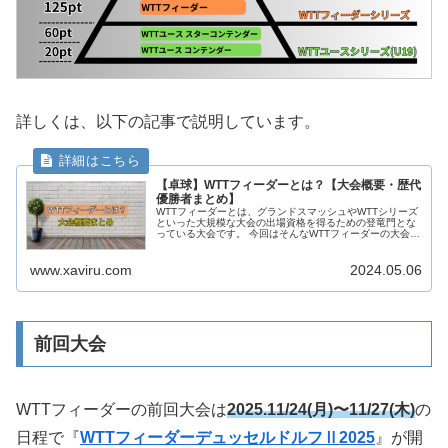
詳しくは、以下の記事で説明しています。
【卓球】WTTフィーダーとは？【大会概要・歴代
優勝者まとめ】
WTTフィーダーとは、グランドスマッシュやWTTシリーズ
といった大規模な大会の出場資格を得るための登竜門とな
っている大会です。 今回はそんなWTTフィーダーの大会概
要について、詳しくまとめたいと思います。 いまとき 🕓
いまとき ▶️ Yo...
www.xaviru.com
2024.05.06
前回大会
WTTフィーダーの前回大会は
2025.11/24(月)〜11/27(木)
の
日程で『
WTTフィーダーデュッセルドルフⅡ2025
』が開