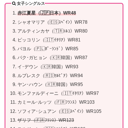
女子シングルス
赤江夏星（🇯🇵日本）WR48
シャオマリア（🇪🇸ｽﾍﾟｲﾝ）WR78
アルティンカヤ（🇹🇷ﾄﾙｺ）WR80
ピッコリン（🇮🇹ｲﾀﾘｱ）WR81
バヨル（🇵🇱ﾎﾟｰﾗﾝﾄﾞ）WR85
パク･ガヒョン（🇰🇷韓国）WR87
イ･デウン（🇰🇷韓国）WR93
ルプレスク（🇷🇸ｾﾙﾋﾞｱ）WR94
ヤン･ハウン（🇰🇷韓国）WR95
モンファルディーニ（🇮🇹ｲﾀﾘｱ）WR97
カミール･ルッツ（🇫🇷ﾌﾗﾝｽ）WR103
ソフィア･シュアン（🇪🇸ｽﾍﾟｲﾝ）WR105
ザリフ（🇫🇷ﾌﾗﾝｽ）WR123