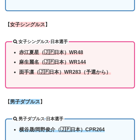
【
女子シングルス
】
女子シングルス 日本選手
赤江夏星（🇯🇵日本）WR48
麻生麗名（🇯🇵日本）WR144
面手凛
（🇯🇵日本）WR283（予選から）
【
男子ダブルス
】
男子ダブルス 日本選手
横谷晟/岡野俊介（🇯🇵日本）CPR264