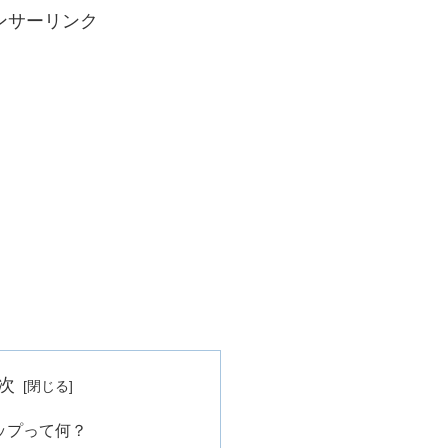
ンサーリンク
次
カップって何？