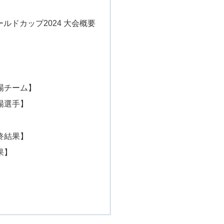
ールドカップ2024 大会概要
場チーム】
場選手】
終結果】
果】