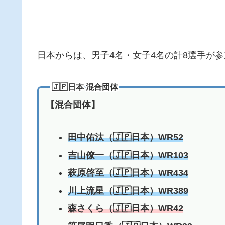
日本からは、男子4名・女子4名の計8選手が
🇯🇵日本 混合団体
【混合団体】
田中佑汰（🇯🇵日本）WR52
吉山僚一（🇯🇵日本）WR103
萩原啓至（🇯🇵日本）WR434
川上流星（🇯🇵日本）WR389
森さくら（🇯🇵日本）WR42