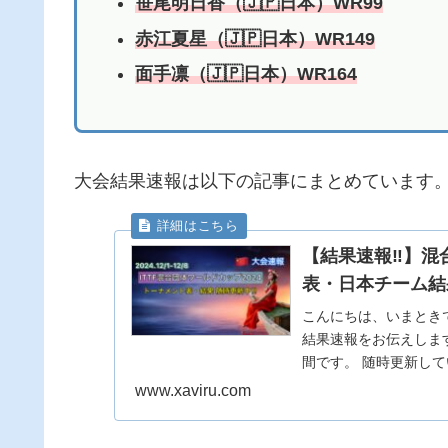
笹尾明日香（🇯🇵日本）WR99
赤江夏星（🇯🇵日本）WR149
面手凛（🇯🇵日本）WR164
大会結果速報は以下の記事にまとめています
【結果速報‼︎】混
表・日本チーム結
こんにちは、いまときで
結果速報をお伝えします。 
間です。 随時更新して
www.xaviru.com