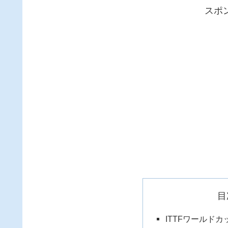
スポ
目
ITTFワールド