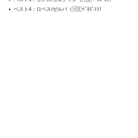
ベスト4：ロペス/ゼルパ（🇻🇪ﾍﾞﾈｽﾞｴﾗ）