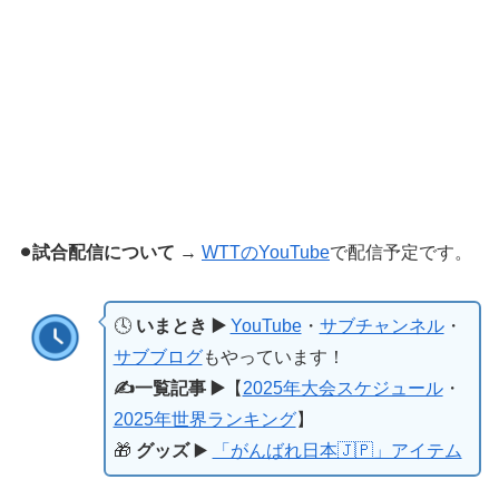
⚫︎試合配信について
→
WTTのYouTube
で配信予定です。
🕓
いまとき ▶️
YouTube
・
サブチャンネル
・
サブブログ
もやっています！
✍️一覧記事 ▶️
【
2025年大会スケジュール
・
2025年世界ランキング
】
🎁
グッズ
▶️
「がんばれ日本🇯🇵」アイテム