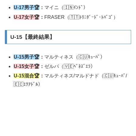
U-17男子
🏆
：
マイニ（🇮🇳ｲﾝﾄﾞ）
U-17女子
🏆
：
FRASER（🇹🇹ﾄﾘﾆﾀﾞｰﾄﾞ･ﾄﾊﾞｺﾞ）
U-15【最終結果】
U-15男子
🏆
：
マルティネス（🇨🇺ｷｭｰﾊﾞ）
U-15女子🏆
：
ゼルパ（🇻🇪ﾍﾞﾈｽﾞｴﾗ）
U-15混合🏆
：
マルティネス/マルドナド（🇨🇺ｷｭｰﾊﾞ/
🇪🇨ｴｸｱﾄﾞﾙ）