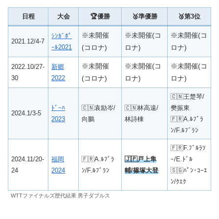
日程
大会
🏆優勝
🥈準優勝
🥉第3位
※未開催
※未開催(コ
※未開催(コ
ｼﾝｶﾞﾎﾟ
2021.12/4-7
ｰﾙ2021
(コロナ)
ロナ)
ロナ)
※未開催
※未開催(コ
※未開催(コ
2022.10/27-
新郷
30
2022
(コロナ)
ロナ)
ロナ)
🇨🇳王楚琴/
ﾄﾞｰﾊ
🇨🇳袁励岑/
🇨🇳林高遠/
樊振東
2024.1/3-5
2023
向鵬
林詩棟
🇫🇷A.ﾙﾌﾞﾗ
ﾝ/F.ﾙﾌﾞﾗﾝ
🇫🇷F.ﾌﾞﾙﾗｿ
2024.11/20-
福岡
🇫🇷A.ﾙﾌﾞﾗ
🇯🇵戸上隼
ｰ/E.ﾄﾞﾙ
24
2024
ﾝ/F.ﾙﾌﾞﾗﾝ
輔/篠塚大登
🇸🇬ﾊﾟﾝ･ｺｰｴ
ﾝ/ｸｴｸ
WTTファイナルズ歴代結果 男子ダブルス