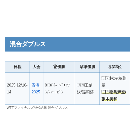
混合ダブルス
日程
大会
🏆優勝
🥈準優勝
🥉第3位
🇨🇳林詩棟/蒯
2025.12/10-
香港
🇰🇷ｲﾑ･ｼﾞｮﾝﾌ
🇨🇳王楚
曼
14
2025
ﾝ/ｼﾝ･ﾕﾋﾞﾝ
欽/孫穎莎
🇯🇵松島輝空/
張本美和
WTTファイナルズ歴代結果 混合ダブルス