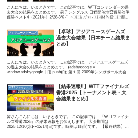
こんにちは、いまときです。 この記事では、WTTコンテンダーの過
去大会の結果をまとめます。 男子シングルス 日程開催地🏆優勝🥈準
優勝ベスト4〈2021年〉2/28-3/6ﾄﾞｰﾊ🇩🇪ｵﾌﾁｬﾛﾌ🇹🇼林昀儒🇯🇵張本
智和🇫🇷ｼﾓﾝ･ｺﾞｼﾞ8/...
【卓球】アジアユースゲームズ
アジアユースゲームズ
過去大会結果【日本チーム結果ま
とめ】
こんにちは、いまときです。 この記事では、アジアユースゲームズ
の過去大会の結果をまとめます。 (adsbygoogle =
window.adsbygoogle || []).push({}); 第１回 2009年シンガポール大会
第１回大...
【結果速報‼︎】WTTファイナルズ
WTTファイナルズ
香港2025【トーナメント表・大
会結果まとめ】
皆さんこんにちは、いまときです。 この記事では、『WTTファイナ
ルズ香港2025』の結果速報をお伝えします。 大会期間は
2025.12/10(水)〜12/14(日)です。時差は1時間です。 【最終結果】
【男子ｼﾝｸﾞﾙｽ🏆】🇯🇵張本智和 ...