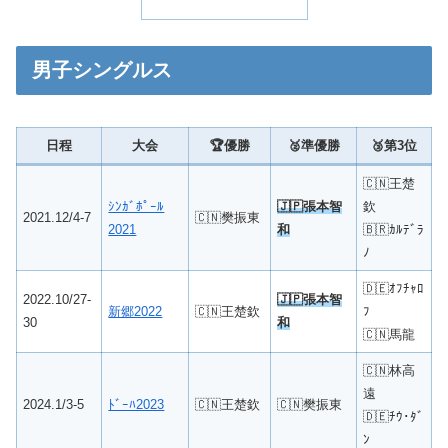
男子シングルス
日程
大会
🏆優勝
🥈準優勝
🥉第3位
🇨🇳王楚
ｼﾝｶﾞﾎﾟｰﾙ
🇯🇵張本智
欽
2021.12/4-7
🇨🇳樊振東
2021
和
🇧🇷ｶﾙﾃﾞﾗ
ﾉ
🇩🇪ｵﾌﾁｬﾛ
2022.10/27-
🇯🇵
張本智
新郷2022
🇨🇳王楚欽
ﾌ
30
和
🇨🇳馬龍
🇨🇳林高
遠
2024.1/3-5
ﾄﾞｰﾊ2023
🇨🇳王楚欽
🇨🇳樊振東
🇩🇪ﾁｳ･ﾀﾞ
ﾝ