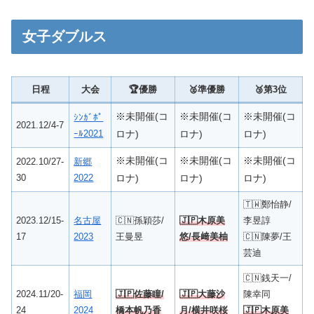
女子ダブルス
日程
大会
🏆優勝
🥈準優勝
🥉
第3位
※未開催(コ
※未開催(コ
※未開催(コ
ｼﾝｶﾞﾎﾟ
2021.12/4-7
ｰﾙ2021
ロナ)
ロナ)
ロナ)
※未開催(コ
※未開催(コ
※未開催(コ
2022.10/27-
新郷
30
2022
ロナ)
ロナ)
ロナ)
🇹🇼鄭怡静/
2023.12/15-
名古屋
🇨🇳孫穎莎/
🇯🇵木原美
李昱諄
17
2023
王曼昱
悠/長﨑美柚
🇨🇳陳夢/王
芸迪
🇨🇳銭天一/
2024.11/20-
福岡
🇯🇵佐藤瞳/
🇯🇵大藤沙
陳幸同
24
2024
橋本帆乃香
月/横井咲桜
🇯🇵木原美