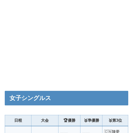
女子シングルス
日程
大会
🏆優勝
🥈準優勝
🥉第3位
🇨🇳陳夢