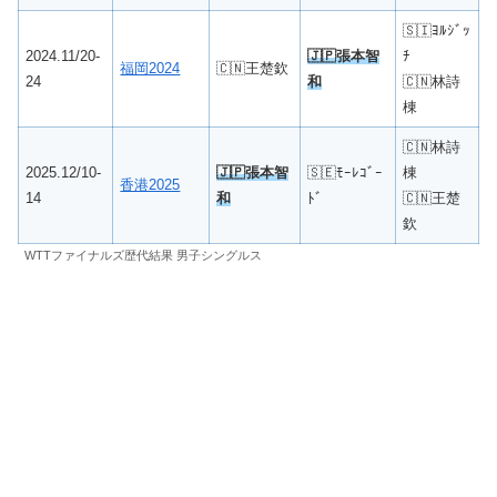
🇸🇮ﾖﾙｼﾞｯ
2024.11/20-
🇯🇵
張本智
ﾁ
福岡2024
🇨🇳王楚欽
24
和
🇨🇳林詩
棟
🇨🇳林詩
2025.12/10-
🇯🇵
張本智
🇸🇪ﾓｰﾚｺﾞｰ
棟
香港2025
14
和
ﾄﾞ
🇨🇳王楚
欽
WTTファイナルズ歴代結果 男子シングルス