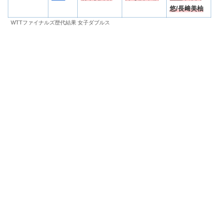
悠/長﨑美柚
WTTファイナルズ歴代結果 女子ダブルス