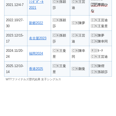
ｼﾝｶﾞﾎﾟｰﾙ
🇨🇳孫穎
🇨🇳王芸
2021.12/4-7
🇯🇵
早田ひ
2021
莎
迪
な
2022.10/27-
🇨🇳孫穎
🇨🇳王芸迪
新郷2022
🇨🇳陳夢
30
莎
🇨🇳王曼昱
2023.12/15-
🇨🇳孫穎
🇨🇳王芸
🇨🇳陳夢
名古屋2023
17
莎
迪
🇨🇳陳幸同
2024.11/20-
🇨🇳王曼
🇨🇳陳幸
🇷🇴ｾｰﾁ
福岡2024
24
昱
同
🇨🇳王芸迪
2025.12/10-
🇨🇳王曼
🇨🇳陳熠
香港2025
🇨🇳蒯曼
14
昱
🇨🇳孫穎莎
WTTファイナルズ歴代結果 女子シングルス