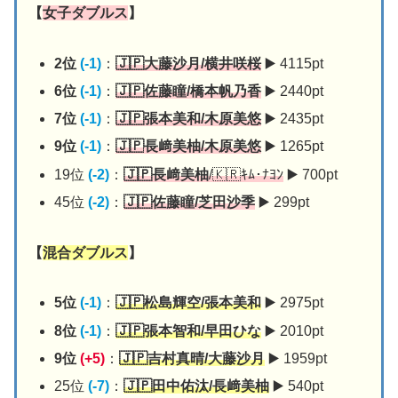
【
女子ダブルス
】
2位
(-1)
：
🇯🇵大藤沙月/横井咲桜
▶️ 4115pt
6位
(-1)
：
🇯🇵佐藤瞳/橋本帆乃香
▶️ 2440pt
7位
(-1)
：
🇯🇵張本美和/木原美悠
▶️ 2435pt
9位
(-1)
：
🇯🇵
長﨑美柚/
木原美悠
▶️ 1265pt
19位
(-2)
：
🇯🇵長﨑美柚
/🇰🇷ｷﾑ･ﾅﾖﾝ
▶️ 700pt
45位
(-2)
：
🇯🇵佐藤瞳/芝田沙季
▶️ 299pt
【
混合ダブルス
】
5位
(-1)
：
🇯🇵松島輝空/張本美和
▶️ 2975pt
8位
(-1)
：
🇯🇵張本智和/早田ひな
▶️ 2010pt
9位
(+5)
：
🇯🇵吉村真晴/大藤沙月
▶️ 1959pt
25位
(-7)
：
🇯🇵田中佑汰/長﨑美柚
▶️ 540pt