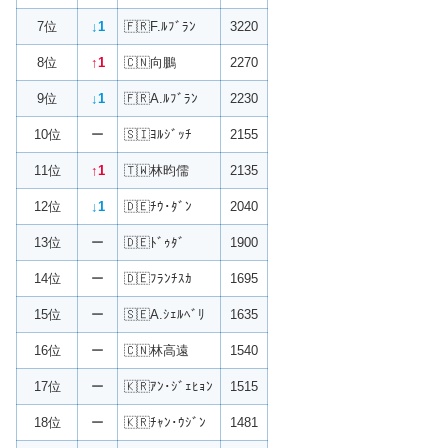
7位
↓1
🇫🇷F.ﾙﾌﾞﾗﾝ
3220
8位
↑1
🇨🇳向鵬
2270
9位
↓1
🇫🇷A.ﾙﾌﾞﾗﾝ
2230
10位
ー
🇸🇮ﾖﾙｼﾞｯﾁ
2155
11位
↑1
🇹🇼林昀儒
2135
12位
↓1
🇩🇪ﾁｳ･ﾀﾞﾝ
2040
13位
ー
🇩🇪ﾄﾞｩﾀﾞ
1900
14位
ー
🇩🇪ﾌﾗﾝﾁｽｶ
1695
15位
ー
🇸🇪A.ｼｪﾙﾍﾞﾘ
1635
16位
ー
🇨🇳林高遠
1540
17位
ー
🇰🇷ｱﾝ･ｼﾞｪﾋｮﾝ
1515
18位
ー
🇰🇷ﾁｬﾝ･ｳｼﾞﾝ
1481