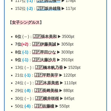
117位
(-1)
：
🇯🇵吉山僚一
▶️ 178pt
152位
(-2)
：
🇯🇵坂井雄飛
▶️ 117pt
【
女子シングルス
】
6位
( – )：
🇯🇵張本美和
▶️ 3500pt
7位
(+2)
：
🇯🇵伊藤美誠
▶️ 3050pt
8位
(-1)
：
🇯🇵早田ひな
▶️ 3030pt
9位
(-1)
：
🇯🇵大藤沙月
▶️ 2910pt
13位 ( – )：
🇯🇵橋本帆乃香
▶️ 1520pt
21位
(-1)
：
🇯🇵平野美宇
▶️ 1220pt
24位 ( – )：
🇯🇵木原美悠
▶️ 1110pt
29位
(-8)
：
🇯🇵長﨑美柚
▶️ 880pt
30位 ( – )：
🇯🇵横井咲桜
▶️ 845pt
50位
(-6)
：
🇯🇵佐藤瞳
▶️ 550pt