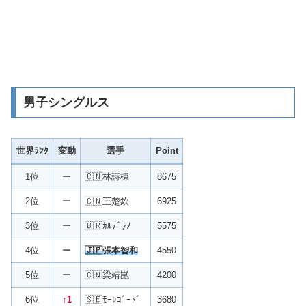
男子シングルス
世界ﾗﾝｸ
変動
選手
Point
1位
ー
🇨🇳林詩棟
8675
2位
ー
🇨🇳王楚欽
6925
3位
ー
🇧🇷ｶﾙﾃﾞﾗﾉ
5575
4位
ー
🇯🇵張本智和
4550
5位
ー
🇨🇳梁靖崑
4200
6位
↑1
🇸🇪ﾓｰﾚｺﾞｰﾄﾞ
3680