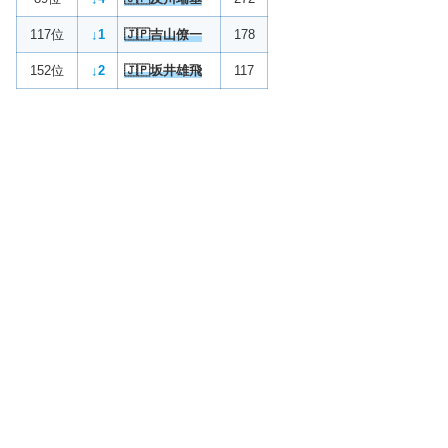
117位
↓1
🇯🇵吉山僚一
178
152位
↓2
🇯🇵坂井雄飛
117