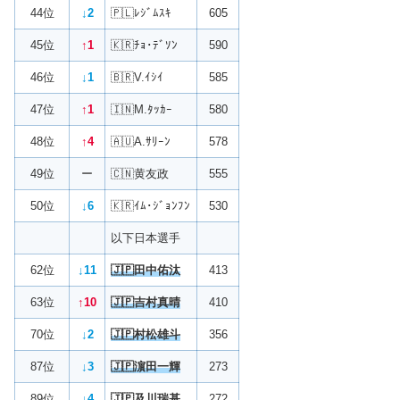
44位
↓2
🇵🇱ﾚｼﾞﾑｽｷ
605
45位
↑1
🇰🇷ﾁｮ･ﾃﾞｿﾝ
590
46位
↓1
🇧🇷V.ｲｼｲ
585
47位
↑1
🇮🇳M.ﾀｯｶｰ
580
48位
↑4
🇦🇺A.ｻﾘｰﾝ
578
49位
ー
🇨🇳黄友政
555
50位
↓6
🇰🇷ｲﾑ･ｼﾞｮﾝﾌﾝ
530
以下日本選手
62位
↓11
🇯🇵田中佑汰
413
63位
↑10
🇯🇵吉村真晴
410
70位
↓2
🇯🇵村松雄斗
356
87位
↓3
🇯🇵濵田一輝
273
89位
↓4
🇯🇵及川瑞基
272