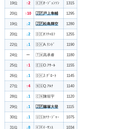
19位
↑2
🇰🇷ｵ･ｼﾞｭﾝｿﾝ
1315
20位
↑10
🇯🇵戸上隼輔
1295
19位
↓2
🇯🇵松島輝空
1280
20位
↓2
🇩🇪ｵﾌﾁｬﾛﾌ
1255
22位
↓1
🇩🇰A.ﾘﾝﾄﾞ
1190
24位
ー
🇹🇼高承睿
1180
25位
↑1
🇪🇬O.ｱｻｰﾙ
1155
26位
↓1
🇩🇰J.ｸﾞﾛｰﾄ
1145
27位
↑4
🇳🇬Q.ｱﾙﾅ
1140
28位
↓1
🇨🇳陳垣宇
1120
29位
↓1
🇯🇵篠塚大登
1115
30位
↓1
🇺🇸ｶﾅｸ･ｼﾞｬｰ
1075
31位
↓8
🇰🇷ｲ･ｻﾝｽ
1034