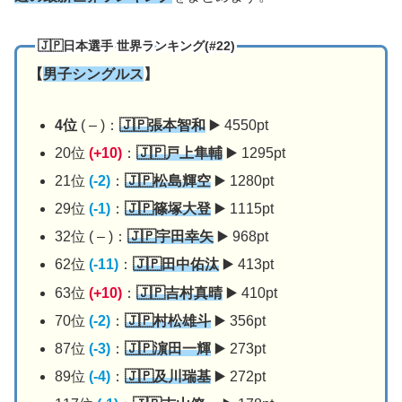
🇯🇵日本選手 世界ランキング(#22)
【
男子シングルス
】
4位
( – )：
🇯🇵張本智和
▶️ 4550pt
20位
(+10)
：
🇯🇵戸上隼輔
▶️ 1295pt
21位
(-2)
：
🇯🇵松島輝空
▶️ 1280pt
29位
(-1)
：
🇯🇵篠塚大登
▶️ 1115pt
32位
( – )：
🇯🇵宇田幸矢
▶️ 968pt
62位
(-11)
：
🇯🇵田中佑汰
▶️ 413pt
63位
(+10)
：
🇯🇵吉村真晴
▶️ 410pt
70位
(-2)
：
🇯🇵村松雄斗
▶️ 356pt
87位
(-3)
：
🇯🇵濵田一輝
▶️ 273pt
89位
(-4)
：
🇯🇵及川瑞基
▶️ 272pt