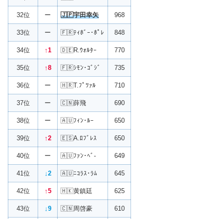
32位
ー
🇯🇵宇田幸矢
968
33位
ー
🇫🇷ﾃｨﾎﾞｰ･ﾎﾟﾚ
848
34位
↑1
🇩🇪R.ｳｫﾙﾀｰ
770
35位
↑8
🇫🇷ｼﾓﾝ･ｺﾞｼﾞ
735
36位
ー
🇭🇷T.ﾌﾟﾂｧﾙ
710
37位
ー
🇨🇳薛飛
690
38位
ー
🇦🇺ﾌｨﾝ･ﾙｰ
650
39位
↑2
🇪🇸A.ﾛﾌﾞﾚｽ
650
40位
ー
🇦🇺ﾌｧﾝ･ﾍﾞ-
649
41位
↓2
🇦🇺ﾆｺﾗｽ･ﾗﾑ
645
42位
↑5
🇭🇰黄鎮廷
625
43位
↓9
🇨🇳周啓豪
610