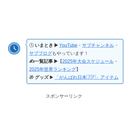
🕓
いまとき ▶️
YouTube
・
サブチャンネル
・
サブブログ
もやっています！
✍️一覧記事 ▶️
【
2025年大会スケジュール
・
2025年世界ランキング
】
🎁
グッズ
▶️
「がんばれ日本🇯🇵」アイテム
スポンサーリンク