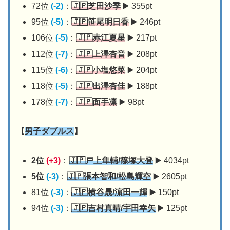
72位
(-2)
：
🇯🇵芝田沙季
▶️ 355pt
95位
(-5)
：
🇯🇵笹尾明日香
▶️ 246pt
106位
(-5)
：
🇯🇵赤江夏星
▶️ 217pt
112位
(-7)
：
🇯🇵上澤杏音
▶️ 208pt
115位
(-6)
：
🇯🇵小塩悠菜
▶️ 204pt
118位
(-5)
：
🇯🇵
出澤杏佳
▶️ 188pt
178位
(-7)
：
🇯🇵面手凛
▶️ 98pt
【
男子ダブルス
】
2位
(+3)
：
🇯🇵戸上隼輔/篠塚大登
▶️ 4034pt
5位
(-3)
：
🇯🇵張本智和/松島輝空
▶️ 2605pt
81位
(-3)
：
🇯🇵横谷晟/濵田一輝
▶️ 150pt
94位
(-3)
：
🇯🇵吉村真晴/宇田幸矢
▶️ 125pt