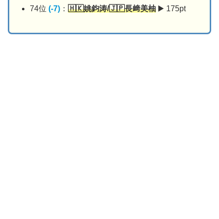
74位
(-7)
：
🇭🇰姚鈞涛/🇯🇵長﨑美柚
▶️ 175pt