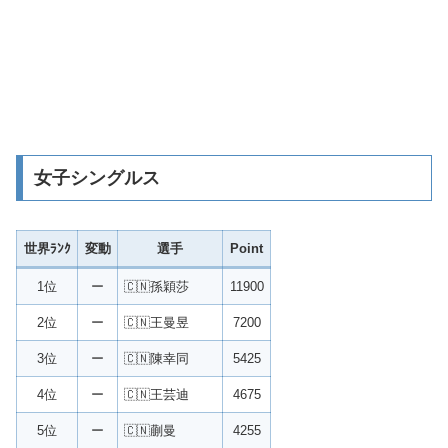
女子シングルス
世界ﾗﾝｸ
変動
選手
Point
1位
ー
🇨🇳孫穎莎
11900
2位
ー
🇨🇳王曼昱
7200
3位
ー
🇨🇳陳幸同
5425
4位
ー
🇨🇳王芸迪
4675
5位
ー
🇨🇳蒯曼
4255