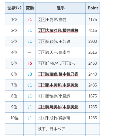
世界ﾗﾝｸ
変動
選手
Point
1位
↑1
🇨🇳王曼昱/蒯曼
4175
2位
↓1
🇯🇵大藤沙月/横井咲桜
4115
3位
↓1
🇨🇳孫穎莎/王芸迪
2900
4位
ー
🇨🇳銭天一/陳幸同
2615
5位
↑5
🇦🇹ﾎﾟﾙｶﾉﾊﾞ/🇷🇴ｾｰﾁ
2460
6位
↓3
🇯🇵佐藤瞳/橋本帆乃香
2440
7位
↓1
🇯🇵
張本美和/
木原美悠
2435
8位
↓1
🇹🇼鄭怡静/李昱諄
1675
9位
↓1
🇯🇵
長﨑美柚/
木原美悠
1265
10位
↓1
🇭🇰朱成竹/呉詠琳
1235
以下、日本ペア