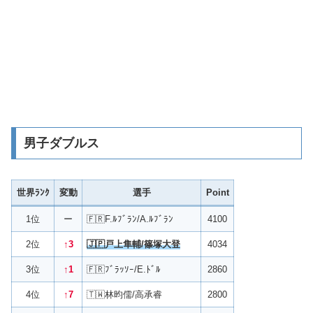
男子ダブルス
世界ﾗﾝｸ
変動
選手
Point
1位
ー
🇫🇷F.ﾙﾌﾞﾗﾝ/A.ﾙﾌﾞﾗﾝ
4100
2位
↑3
🇯🇵戸上隼輔/篠塚大登
4034
3位
↑1
🇫🇷ﾌﾞﾗｯｿｰ/E.ﾄﾞﾙ
2860
4位
↑7
🇹🇼林昀儒/高承睿
2800