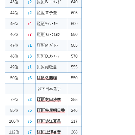
43位
↓2
🇳🇱B.ｴｰﾗﾝﾄﾞ
640
44位
↓2
🇨🇳覃予萱
605
45位
↑4
🇨🇦ﾁｬﾝ･ﾓｰ
600
46位
↑7
🇰🇵ｷﾑ･ｸﾑﾖﾝ
590
47位
↓1
🇮🇳M.ﾊﾞﾄﾗ
585
48位
↓3
🇪🇬D.ﾒｼｭﾚﾌ
570
49位
↓1
🇨🇳縦歌曼
555
50位
↓6
🇯🇵佐藤瞳
550
以下日本選手
72位
↓2
🇯🇵芝田沙季
355
95位
↓5
🇯🇵笹尾明日香
246
106位
↓5
🇯🇵赤江夏星
217
112位
↓7
🇯🇵上澤杏音
208