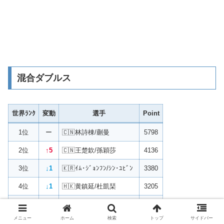
混合ダブルス
世界ﾗﾝｸ
変動
選手
Point
1位
ー
🇨🇳林詩棟/蒯曼
5798
2位
↑5
🇨🇳王楚欽/孫穎莎
4136
3位
↓1
🇰🇷ｲﾑ･ｼﾞｮﾝﾌﾝ/ｼﾝ･ﾕﾋﾞﾝ
3380
4位
↓1
🇭🇰黄鎮延/杜凱琹
3205
5位
↓1
🇯🇵松島輝空/張本美和
2975
メニュー
ホーム
検索
トップ
サイドバー
6位
↓1
🇪🇸A.ﾛﾌﾞﾚｽ/ｼｬｵ･ﾏﾘｱ
2685