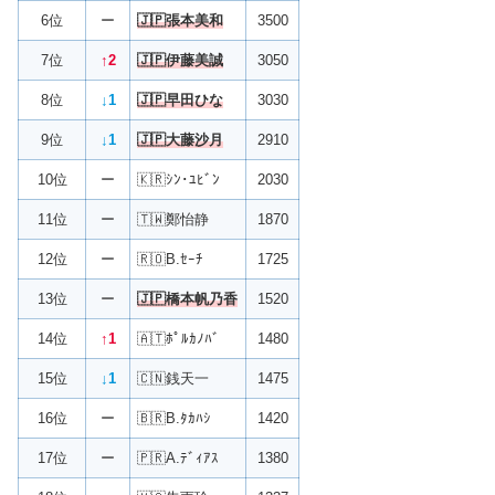
6位
ー
🇯🇵張本美和
3500
7位
↑2
🇯🇵伊藤美誠
3050
8位
↓1
🇯🇵早田ひな
3030
9位
↓1
🇯🇵大藤沙月
2910
10位
ー
🇰🇷ｼﾝ･ﾕﾋﾞﾝ
2030
11位
ー
🇹🇼鄭怡静
1870
12位
ー
🇷🇴B.ｾｰﾁ
1725
13位
ー
🇯🇵橋本帆乃香
1520
14位
↑1
🇦🇹ﾎﾟﾙｶﾉﾊﾞ
1480
15位
↓1
🇨🇳銭天一
1475
16位
ー
🇧🇷B.ﾀｶﾊｼ
1420
17位
ー
🇵🇷A.ﾃﾞｨｱｽ
1380