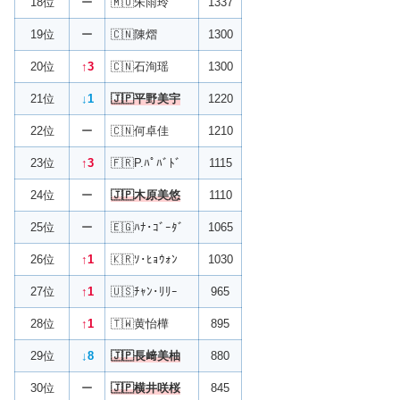
18位
ー
🇲🇴朱雨玲
1337
19位
ー
🇨🇳陳熠
1300
20位
↑3
🇨🇳石洵瑶
1300
21位
↓1
🇯🇵平野美宇
1220
22位
ー
🇨🇳何卓佳
1210
23位
↑3
🇫🇷P.ﾊﾟﾊﾞﾄﾞ
1115
24位
ー
🇯🇵木原美悠
1110
25位
ー
🇪🇬ﾊﾅ･ｺﾞｰﾀﾞ
1065
26位
↑1
🇰🇷ｿ･ﾋｮｳｫﾝ
1030
27位
↑1
🇺🇸ﾁｬﾝ･ﾘﾘｰ
965
28位
↑1
🇹🇼黄怡樺
895
29位
↓8
🇯🇵長﨑美柚
880
30位
ー
🇯🇵横井咲桜
845