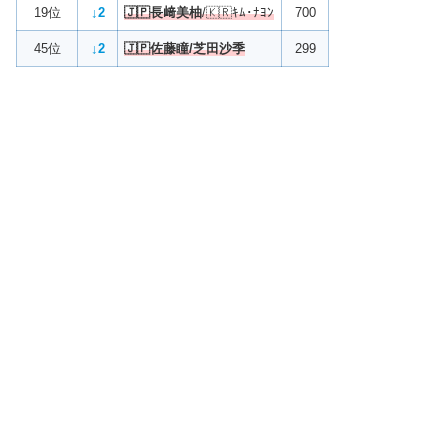
19位
↓2
🇯🇵長﨑美柚
/🇰🇷ｷﾑ･ﾅﾖﾝ
700
45位
↓2
🇯🇵佐藤瞳/芝田沙季
299