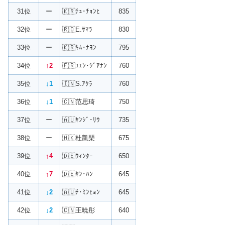
31位
ー
🇰🇷ﾁｭ･ﾁｮﾝﾋ
835
32位
ー
🇷🇴E.ｻﾏﾗ
830
33位
ー
🇰🇷ｷﾑ･ﾅﾖﾝ
795
34位
↑2
🇫🇷ﾕｴﾝ･ｼﾞｱﾅﾝ
760
35位
↓1
🇮🇳S.ｱｸﾗ
760
36位
↓1
🇨🇳范思琦
750
37位
ー
🇦🇺ﾔﾝｼﾞ･ﾘｳ
735
38位
ー
🇭🇰杜凱琹
675
39位
↑4
🇩🇪ｳｨﾝﾀｰ
650
40位
↑7
🇩🇪ﾔﾝ･ﾊﾝ
645
41位
↓2
🇦🇺ﾁ･ﾐﾝﾋｮﾝ
645
42位
↓2
🇨🇳王暁彤
640