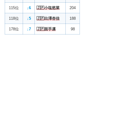
115位
↓
6
🇯🇵小塩悠菜
204
118位
↓5
🇯🇵出澤杏佳
188
178位
↓7
🇯🇵面手凛
98