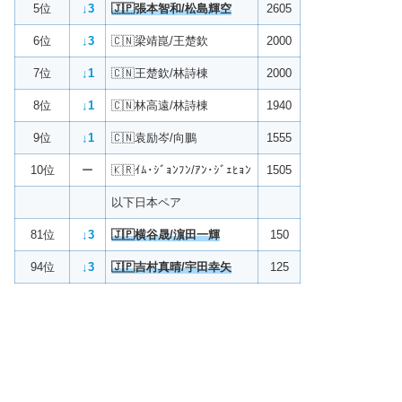
5位
↓3
🇯🇵張本智和/松島輝空
2605
6位
↓3
🇨🇳梁靖崑/王楚欽
2000
7位
↓1
🇨🇳王楚欽/林詩棟
2000
8位
↓1
🇨🇳林高遠/林詩棟
1940
9位
↓1
🇨🇳袁励岑/向鵬
1555
10位
ー
🇰🇷ｲﾑ･ｼﾞｮﾝﾌﾝ/ｱﾝ･ｼﾞｪﾋｮﾝ
1505
以下日本ペア
81位
↓3
🇯🇵横谷晟/濵田一輝
150
94位
↓3
🇯🇵吉村真晴/宇田幸矢
125