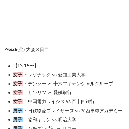
⚪︎6/26(金)
大会３日目
【13:15〜】
女子
：レゾナック vs 愛知工業大学
女子
：デンソー vs 十六フィナンシャルグループ
女子
：サンリツ vs 愛媛銀行
女子
：中国電力ライシス vs 百十四銀行
男子
：日鉄物流ブレイザーズ vs 関西卓球アカデミー
男子
：協和キリン vs 明治大学
男子
：シチズン時計 vs リコー