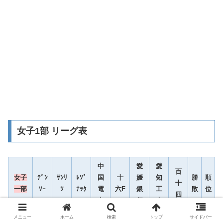
女子1部 リーグ表
中
愛
愛
百
女子
ﾃﾞﾝ
ｻﾝﾘ
ﾚｿﾞ
国
十
媛
知
勝
順
十
一部
ｿｰ
ﾂ
ﾅｯｸ
電
六F
銀
工
敗
位
四
力
行
大
メニュー
ホーム
検索
トップ
サイドバー
4