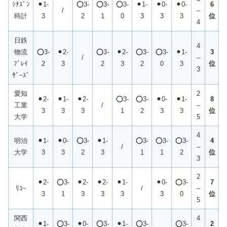
ｼﾁｽﾞﾝ
⚫︎1-
⭕️3-
⭕️3-
⭕️3-
⚫︎1-
⚫︎0-
⚫︎0-
6
/
–
時計
3
2
1
0
3
3
3
位
4
日鉄
4
物流
⭕️3-
⚫︎2-
⭕️3-
⚫︎2-
⭕️3-
⭕️3-
⚫︎1-
3
/
–
ﾌﾞﾚｲ
2
3
2
3
2
0
3
位
3
ｻﾞｰｽﾞ
愛知
2
⚫︎2-
⚫︎1-
⚫︎2-
⭕️3-
⭕️3-
⚫︎0-
⚫︎1-
8
工業
/
–
3
3
3
1
2
3
3
位
大学
5
4
明治
⚫︎1-
⚫︎0-
⭕️3-
⚫︎1-
⭕️3-
⭕️3-
⭕️3-
4
/
–
大学
3
3
2
3
1
1
2
位
3
2
⚫︎2-
⭕️3-
⚫︎2-
⚫︎2-
⚫︎1-
⚫︎0-
⭕️3-
7
ﾘｺｰ
/
–
3
1
3
3
3
3
0
位
5
関西
4
⚫︎1-
⭕️3-
⚫︎0-
⭕️3-
⚫︎1-
⭕️3-
⭕️3-
2