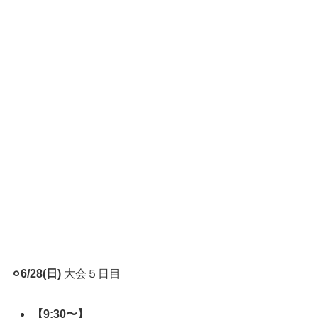
⚪︎6/28(日)
大会５日目
【9:30〜】