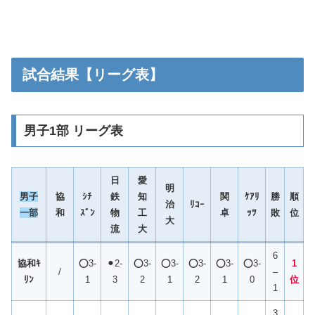
試合結果【リーグ表】
男子1部 リーグ表
日
愛
明
男子
協
ｼﾁ
鉄
知
関
ｹｱﾘ
勝
順
治
ﾘｺｰ
一部
和
ｽﾞﾝ
物
工
卓
ｯﾂ
敗
位
大
流
大
6
協和ｷ
⭕️3-
⚫︎2-
⭕️3-
⭕️3-
⭕️3-
⭕️3-
⭕️3-
1
/
–
ﾘﾝ
1
3
2
1
2
1
0
位
1
3