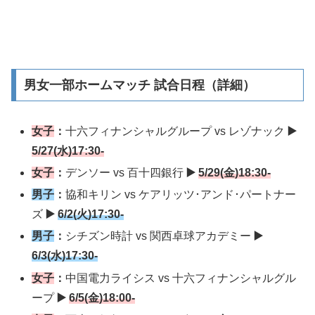
男女一部ホームマッチ 試合日程（詳細）
女子
：
十六フィナンシャルグループ vs レゾナック
▶️
5/27(水)17:30-
女子
：
デンソー vs 百十四銀行
▶️
5/29(金)18:30-
男子
：
協和キリン vs ケアリッツ･アンド･パートナー
ズ
▶️
6/2(火)17:30-
男子
：
シチズン時計 vs 関西卓球アカデミー
▶️
6/3(水)17:30-
女子
：
中国電力ライシス vs 十六フィナンシャルグル
ープ
▶️
6/5(金)18:00-