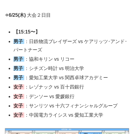
⚪︎6/25(木)
大会２日目
【15:15〜】
男子
：日鉄物流ブレイザーズ vs ケアリッツ･アンド･
パートナーズ
男子
：協和キリン vs リコー
男子
：シチズン時計 vs 明治大学
男子
：愛知工業大学 vs 関西卓球アカデミー
女子
：レゾナック vs 百十四銀行
女子
：デンソー vs 愛媛銀行
女子
：サンリツ vs 十六フィナンシャルグループ
女子
：中国電力ライシス vs 愛知工業大学