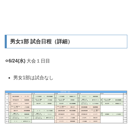
男女1部 試合日程（詳細）
⚪︎6/24(水)
大会１日目
男女1部は試合なし