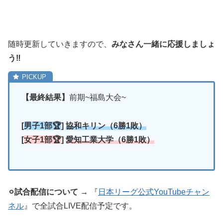
随時更新していきますので、
みなさん一緒に応援しましょ
う‼︎
【最終結果】
前期
~福島大会~
[
男子1部🏆
]
協和キリン（6勝1敗）
[
女子1部🏆
]
愛知工業大学（6勝1敗）
⚪︎試合配信について
→ 『
日本リーグ公式YouTubeチャン
ネル
』で全試合LIVE配信予定です。