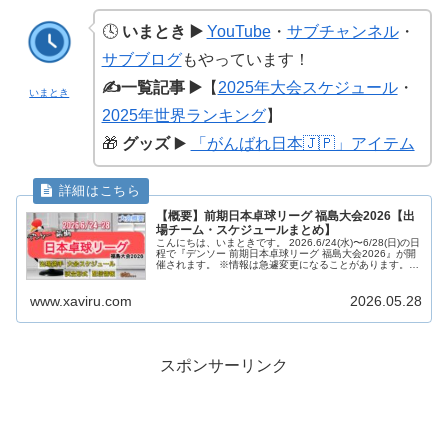
🕓
いまとき ▶️
YouTube
・
サブチャンネル
・
サブブログ
もやっています！
✍️一覧記事 ▶️
【
2025年大会スケジュール
・
いまとき
2025年世界ランキング
】
🎁
グッズ
▶️
「がんばれ日本🇯🇵」アイテム
【概要】前期日本卓球リーグ 福島大会2026【出
場チーム・スケジュールまとめ】
こんにちは、いまときです。 2026.6/24(水)〜6/28(日)の日
程で『デンソー 前期日本卓球リーグ 福島大会2026』が開
催されます。 ※情報は急遽変更になることがあります。変
更があり次第随時更新します。 いまとき 🕓 いまとき ▶...
www.xaviru.com
2026.05.28
スポンサーリンク