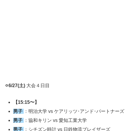
⚪︎6/27(土)
大会４日目
【15:15〜】
男子
：明治大学 vs ケアリッツ･アンド･パートナーズ
男子
：協和キリン vs 愛知工業大学
男子
：シチズン時計 vs 日鉄物流ブレイザーズ