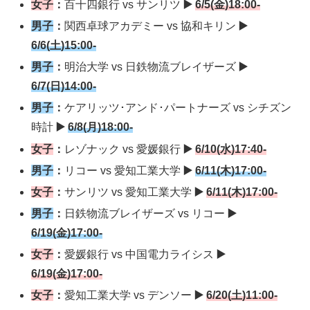
女子
：
百十四銀行 vs サンリツ
▶️
6/5(金)18:00-
男子
：
関西卓球アカデミー vs 協和キリン
▶️
6/6(土)15:00-
男子
：
明治大学 vs 日鉄物流ブレイザーズ
▶️
6/7(日)14:00-
男子
：
ケアリッツ･アンド･パートナーズ vs シチズン
時計
▶️
6/8(月)18:00-
女子
：
レゾナック vs 愛媛銀行
▶️
6/10(水)17:40-
男子
：
リコー vs 愛知工業大学
▶️
6/11(木)17:00-
女子
：
サンリツ vs 愛知工業大学
▶️
6/11(木)17:00-
男子
：
日鉄物流ブレイザーズ vs リコー
▶️
6/19(金)17:00-
女子
：
愛媛銀行 vs 中国電力ライシス
▶️
6/19(金)17:00-
女子
：
愛知工業大学 vs デンソー
▶️
6/20(土)11:00-