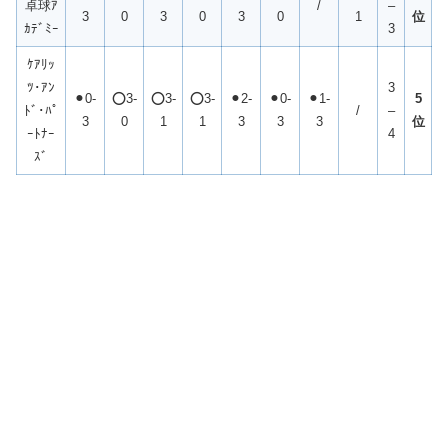
卓球ｱ
/
–
3
0
3
0
3
0
1
位
ｶﾃﾞﾐｰ
3
ｹｱﾘｯ
ﾂ･ｱﾝ
3
⚫︎0-
⭕️3-
⭕️3-
⭕️3-
⚫︎2-
⚫︎0-
⚫︎1-
5
ﾄﾞ･ﾊﾟ
/
–
3
0
1
1
3
3
3
位
ｰﾄﾅｰ
4
ｽﾞ