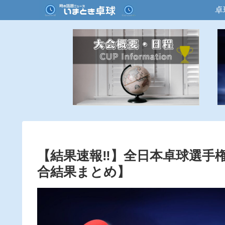
卓
【結果速報‼︎】全日本卓球選手権
合結果まとめ】