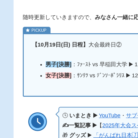
随時更新していきますので、
みなさん一緒に応
【10月19日(日) 日程】
大会最終日②
男子[決勝]
：ﾌｧｰｽﾄ vs 早稲田大学 ▶️ 12
女子[決勝]
：ｻﾝﾘﾂ vs ﾃﾞﾝｿｰﾎﾟﾗﾘｽ ▶️ 12
🕓
いまとき ▶️
YouTube
・
サブ
✍️一覧記事 ▶️
【
2025年大会
🎁
グッズ
▶️
「がんばれ日本🇯