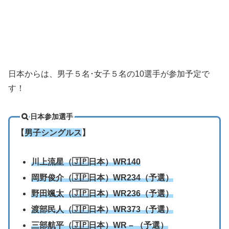
日本からは、男子５名･女子５名の10選手が参加予定で
す！
日本参加選手
【
男子シングルス
】
川上流星（🇯🇵日本）WR140
岡野俊介（🇯🇵日本）WR234（予選）
野田颯太（🇯🇵日本）WR236（予選）
渡部民人（🇯🇵日本）WR373（予選）
三部航平（🇯🇵日本）WR – （予選）