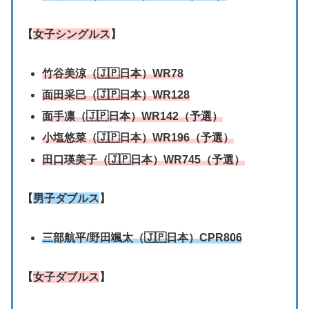
【
女子シングルス
】
竹谷美涼（🇯🇵日本）WR78
面田采巳（🇯🇵日本）WR128
面手凛（🇯🇵日本）WR142（予選）
小塩悠菜（🇯🇵日本）WR196（予選）
田口瑛美子（🇯🇵日本）WR745（予選）
【
男子ダブルス
】
三部航平/
野田颯太
（🇯🇵日本）CPR806
【
女子ダブルス
】