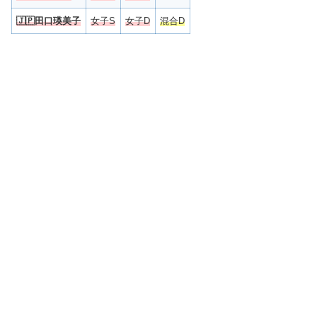
🇯🇵
田口瑛美子
女子S
女子D
混合D