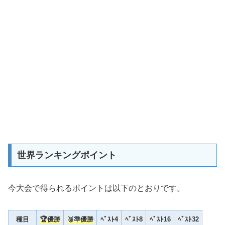
世界ランキングポイント
今大会で得られるポイントは以下のとおりです。
種目
🏆
優勝
🥈準優勝
ﾍﾞｽﾄ
4
ﾍﾞｽﾄ
8
ﾍﾞｽﾄ
16
ﾍﾞｽﾄ
32