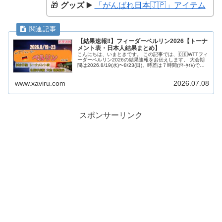
🎁
グッズ
▶️
「がんばれ日本🇯🇵」アイテム
【結果速報‼︎】フィーダーベルリン2026【トーナ
メント表・日本人結果まとめ】
こんにちは、いまときです。 この記事では、🇩🇪WTTフィ
ーダーベルリン2026の結果速報をお伝えします。 大会期
間は2026.8/19(水)〜8/23(日)。時差は７時間(ｻﾏｰﾀｲﾑ)で
す。 随時更新していきますので、みなさん一緒に応援し...
www.xaviru.com
2026.07.08
スポンサーリンク