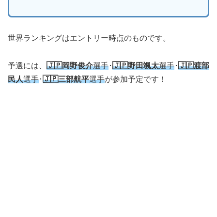
世界ランキングはエントリー時点のものです。
予選には、
🇯🇵岡野俊介
選手
･
🇯🇵野田颯太
選手
･
🇯🇵
渡部
民人
選手
･
🇯🇵
三部航平
選手
が参加予定です！