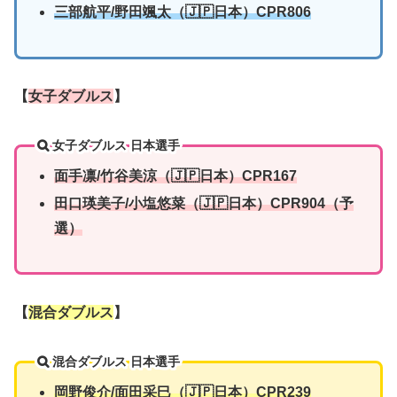
三部航平/
野田颯太
（🇯🇵日本）CPR806
【
女子ダブルス
】
女子ダブルス 日本選手
面手凛/
竹谷美涼
（🇯🇵日本）CPR167
田口瑛美子
/
小塩悠菜
（🇯🇵日本）CPR904（予
選）
【
混合ダブルス
】
混合ダブルス 日本選手
岡野俊介/面田采巳（🇯🇵日本）CPR239