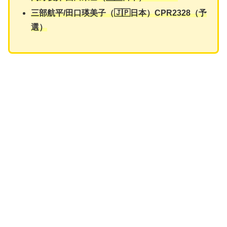
三部航平
/
田口瑛美子
（🇯🇵日本）CPR2328（予
選）