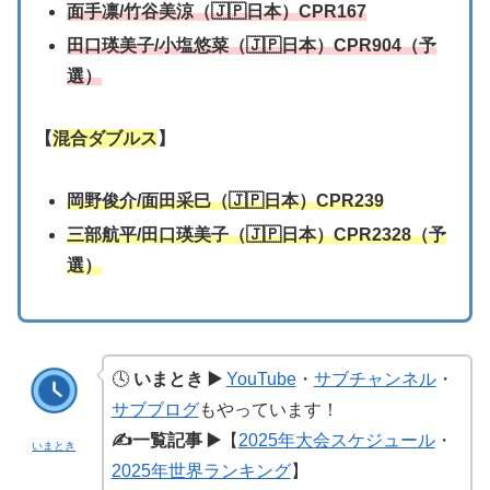
面手凛/
竹谷美涼
（🇯🇵日本）CPR167
田口瑛美子
/
小塩悠菜
（🇯🇵日本）CPR904（予
選）
【
混合ダブルス
】
岡野俊介
/
面田采巳（🇯🇵日本）CPR239
三部航平
/
田口瑛美子
（🇯🇵日本）CPR2328（予
選）
🕓
いまとき ▶️
YouTube
・
サブチャンネル
・
サブブログ
もやっています！
✍️一覧記事 ▶️
【
2025年大会スケジュール
・
いまとき
2025年世界ランキング
】