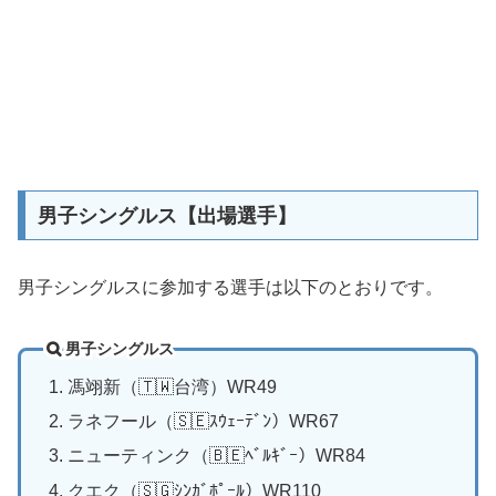
男子シングルス【出場選手】
男子シングルスに参加する選手は以下のとおりです。
男子シングルス
馮翊新（🇹🇼台湾）WR49
ラネフール（🇸🇪ｽｳｪｰﾃﾞﾝ）WR67
ニューティンク（🇧🇪ﾍﾞﾙｷﾞｰ）WR84
クエク（🇸🇬ｼﾝｶﾞﾎﾟｰﾙ）WR110