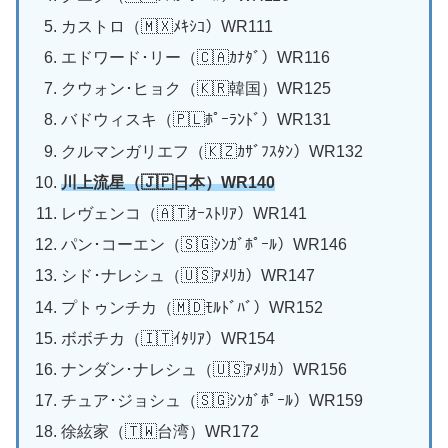
カストロ（🇲🇽ﾒｷｼｺ）WR111
エドワード･リー（🇨🇦ｶﾅﾀﾞ）WR116
クウォン･ヒョク（🇰🇷韓国）WR125
バドウィスキ（🇵🇱ﾎﾟｰﾗﾝﾄﾞ）WR131
クルマンガリエフ（🇰🇿ｶｻﾞﾌｽﾀﾝ）WR132
川上流星（🇯🇵日本）WR140
レヴェンコ（🇦🇹ｵｰｽﾄﾘｱ）WR141
パン･コーエン（🇸🇬ｼﾝｶﾞﾎﾟｰﾙ）WR146
シド･ナレシュ（🇺🇸ｱﾒﾘｶ）WR147
プトゥンチカ（🇲🇩ﾓﾙﾄﾞﾊﾞ）WR152
ボボチカ（🇮🇹ｲﾀﾘｱ）WR154
ナンダン･ナレシュ（🇺🇸ｱﾒﾘｶ）WR156
チュア･ジョシュ（🇸🇬ｼﾝｶﾞﾎﾟｰﾙ）WR159
徐絃家（🇹🇼台湾）WR172