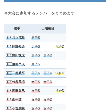
今大会に参加するメンバーをまとめます。
選手
出場種目
🇯🇵
川上流星
男子S
🇯🇵
岡野俊介
男子S
混合D
🇯🇵野田颯太
男子S
男子D
🇯🇵
渡部民人
男子S
🇯🇵三部航平
男子S
男子D
混合D
🇯🇵
竹谷美涼
女子S
女子D
🇯🇵
面田采巳
女子S
混合D
🇯🇵
面手凛
女子S
女子D
🇯🇵
小塩悠菜
女子S
女子D