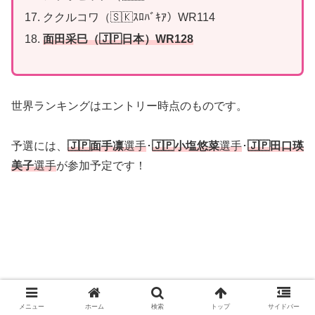
ククルコワ（🇸🇰ｽﾛﾊﾞｷｱ）WR114
面田采巳（🇯🇵日本）WR128
世界ランキングはエントリー時点のものです。
予選には、
🇯🇵
面手凛
選手
･
🇯🇵
小塩悠菜
選手
･
🇯🇵
田口瑛
美子
選手
が参加予定です！
メニュー
ホーム
検索
トップ
サイドバー