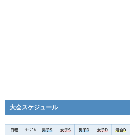
大会スケジュール
日程
ﾃｰﾌﾞﾙ
男子S
女子S
男子D
女子D
混合D