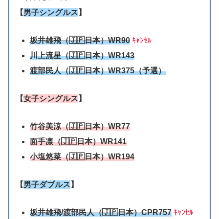
【
男子シングルス
】
坂井雄飛（🇯🇵日本）WR90
ｷｬﾝｾﾙ
川上流星（🇯🇵日本）WR143
渡部民人
（🇯🇵日本）WR375（予選）
【
女子シングルス
】
竹谷美涼（🇯🇵日本）WR77
面手凛（🇯🇵日本）WR141
小塩悠菜（🇯🇵日本）WR194
【
男子ダブルス
】
坂井雄飛/
渡部民人
（🇯🇵日本）CPR757
ｷｬﾝｾﾙ