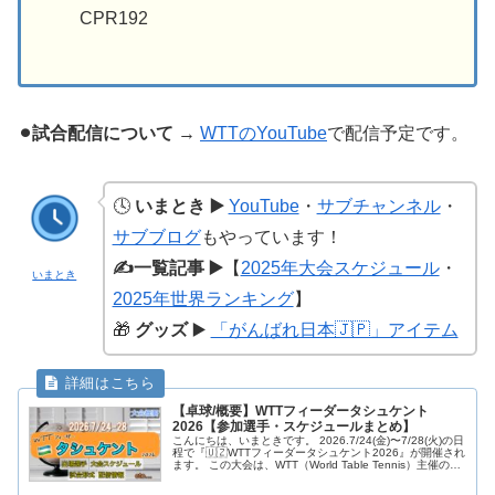
CPR192
⚫︎試合配信について
→
WTTのYouTube
で配信予定です。
🕓
いまとき ▶️
YouTube
・
サブチャンネル
・
サブブログ
もやっています！
✍️一覧記事 ▶️
【
2025年大会スケジュール
・
いまとき
2025年世界ランキング
】
🎁
グッズ
▶️
「がんばれ日本🇯🇵」アイテム
【卓球/概要】WTTフィーダータシュケント
2026【参加選手・スケジュールまとめ】
こんにちは、いまときです。 2026.7/24(金)〜7/28(火)の日
程で『🇺🇿WTTフィーダータシュケント2026』が開催され
ます。 この大会は、WTT（World Table Tennis）主催の、
世界ランキング50位以下の選手が主に...