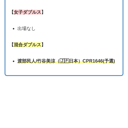
【
女子ダブルス
】
出場なし
【
混合ダブルス
】
渡部民人/
竹谷美涼
（🇯🇵日本）CPR
1
6
4
6
(
予選
)