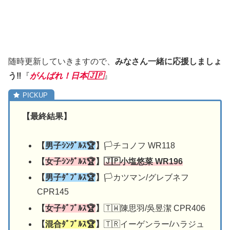
随時更新していきますので、
みなさん一緒に応援しましょ
う‼︎
『
がんばれ！日本🇯🇵
』
【最終結果】
【
男子ｼﾝｸﾞﾙｽ🏆
】
🏳️チコノフ WR118
【
女子ｼﾝｸﾞﾙｽ🏆
】
🇯🇵
小塩悠菜 WR196
【
男子ﾀﾞﾌﾞﾙｽ🏆
】
🏳️カツマン/グレブネフ
CPR145
【
女子ﾀﾞﾌﾞﾙｽ🏆
】
🇹🇼陳思羽/吳昱潔 CPR406
【
混合ﾀﾞﾌﾞﾙｽ🏆
】
🇹🇷イーゲンラー/ハラジュ