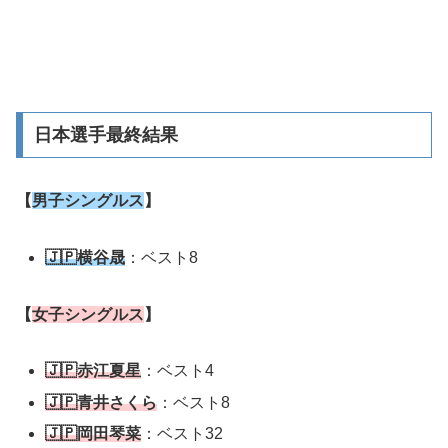
日本選手最終結果
【
男子シングルス
】
🇯🇵
横谷晟
：ベスト8
【
女子シングルス
】
🇯🇵
赤江夏星
：ベスト4
🇯🇵青井さくら
：ベスト8
🇯🇵岡田琴菜
：ベスト32