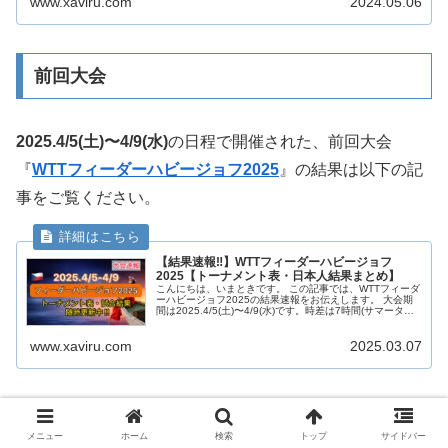
www.xaviru.com
2024.05.06
前回大会
2025.4/5(土)〜4/9(水)
の日程で開催された、前回大会
『
WTTフィーダーハビージョフ2025
』の結果は以下の記
事をご覧ください。
【結果速報‼︎】WTTフィーダーハビージョフ
2025【トーナメント表・日本人結果まとめ】
こんにちは、いまときです。 この記事では、WTTフィーダ
ーハビージョフ2025の結果速報をお伝えします。 大会期
間は2025.4/5(土)〜4/9(水)です。時差は7時間(サマータイ
ム)です。 随時更新していきますので、みなさん一緒に日
本選...
www.xaviru.com
2025.03.07
メニュー
ホーム
検索
トップ
サイドバー