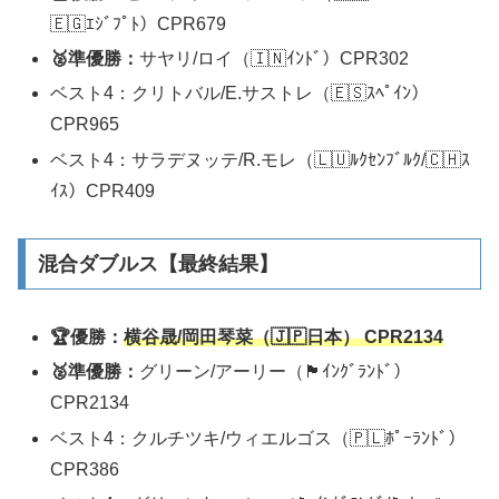
🇪🇬ｴｼﾞﾌﾟﾄ）CPR679
🥈準優勝：
サヤリ/ロイ（🇮🇳ｲﾝﾄﾞ）CPR302
ベスト4：クリトバル/E.サストレ（🇪🇸ｽﾍﾟｲﾝ）
CPR965
ベスト4：サラデヌッテ/R.モレ（🇱🇺ﾙｸｾﾝﾌﾞﾙｸ/🇨🇭ｽ
ｲｽ）CPR409
混合ダブルス【最終結果】
🏆優勝：
横谷晟/岡田琴菜（🇯🇵日本） CPR2134
🥈準優勝：
グリーン/アーリー（🏴󠁧󠁢󠁥󠁮󠁧󠁿ｲﾝｸﾞﾗﾝﾄﾞ）
CPR2134
ベスト4：クルチツキ/ウィエルゴス（🇵🇱ﾎﾟｰﾗﾝﾄﾞ）
CPR386