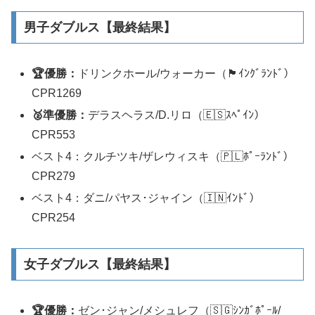
男子ダブルス【最終結果】
🏆優勝：
ドリンクホール/ウォーカー（🏴󠁧󠁢󠁥󠁮󠁧󠁿ｲﾝｸﾞﾗﾝﾄﾞ）
CPR1269
🥈準優勝：
デラスヘラス/D.リロ（🇪🇸ｽﾍﾟｲﾝ）
CPR553
ベスト4：クルチツキ/ザレウィスキ（🇵🇱ﾎﾟｰﾗﾝﾄﾞ）
CPR279
ベスト4：ダニ/パヤス･ジャイン（🇮🇳ｲﾝﾄﾞ）
CPR254
女子ダブルス【最終結果】
🏆優勝：
ゼン･ジャン/メシュレフ（🇸🇬ｼﾝｶﾞﾎﾟｰﾙ/