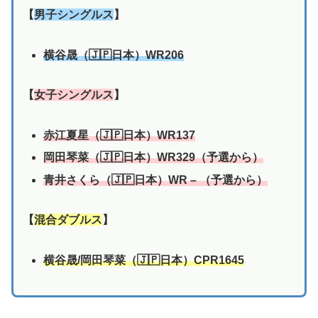
【
男子シングルス
】
横谷晟（🇯🇵日本）WR206
【
女子シングルス
】
赤江夏星（🇯🇵日本）WR137
岡田琴菜
（🇯🇵日本）WR329（予選から）
青井さくら
（🇯🇵日本）WR – （予選から）
【
混合ダブルス
】
横谷晟/岡田琴菜
（🇯🇵日本）CPR1645