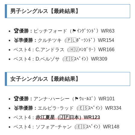
男子シングルス【最終結果】
🏆優勝：
ピッチフォード（🏴󠁧󠁢󠁥󠁮󠁧󠁿ｲﾝｸﾞﾗﾝﾄﾞ）WR63
🥈準優勝：
クルチツキ（🇵🇱ﾎﾟｰﾗﾝﾄﾞ）WR154
ベスト4：C.アンドラス（🇭🇺ﾊﾝｶﾞﾘｰ）WR166
ベスト4：D.ベルゾサ（🇪🇸ｽﾍﾟｲﾝ）WR309
女子シングルス【最終結果】
🏆優勝：
アンナ･ハーシー（🏴󠁧󠁢󠁷󠁬󠁳󠁿ｳｪｰﾙｽﾞ）WR101
🥈準優勝：
エルビラ･ラッド（🇪🇸ｽﾍﾟｲﾝ）WR334
ベスト4：
赤江夏星（🇯🇵日本）WR
1
2
3
ベスト4：ソフォア･チャン（🇪🇸ｽﾍﾟｲﾝ）WR148