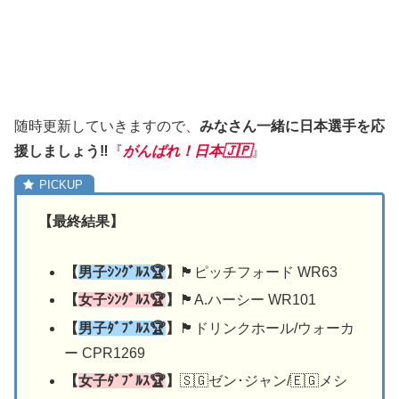
随時更新していきますので、
みなさん一緒に日本選手を応
援しましょう‼︎
『
がんばれ！日本🇯🇵
』
【最終結果】
【
男子ｼﾝｸﾞﾙｽ🏆
】
🏴󠁧󠁢󠁥󠁮󠁧󠁿ピッチフォード WR63
【
女子ｼﾝｸﾞﾙｽ🏆
】
🏴󠁧󠁢󠁷󠁬󠁳󠁿A.ハーシー WR101
【
男子ﾀﾞﾌﾞﾙｽ🏆
】
🏴󠁧󠁢󠁥󠁮󠁧󠁿ドリンクホール/ウォーカ
ー CPR1269
【
女子ﾀﾞﾌﾞﾙｽ🏆
】
🇸🇬ゼン･ジャン/🇪🇬メシ