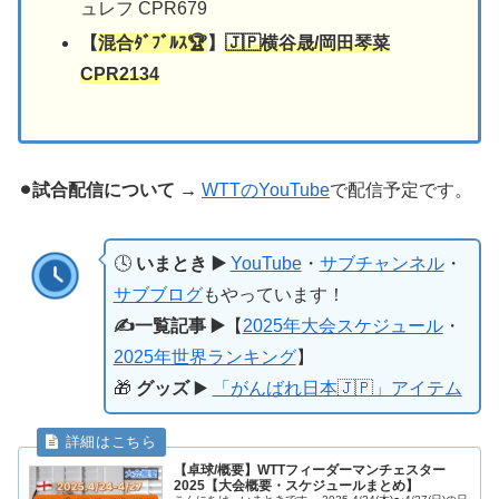
ュレフ CPR679
【
混合ﾀﾞﾌﾞﾙｽ🏆
】
🇯🇵横谷晟/岡田琴菜
CPR2134
⚫︎試合配信について
→
WTTのYouTube
で配信予定です。
🕓
いまとき ▶️
YouTube
・
サブチャンネル
・
サブブログ
もやっています！
✍️一覧記事 ▶️
【
2025年大会スケジュール
・
2025年世界ランキング
】
🎁
グッズ
▶️
「がんばれ日本🇯🇵」アイテム
【卓球/概要】WTTフィーダーマンチェスター
2025【大会概要・スケジュールまとめ】