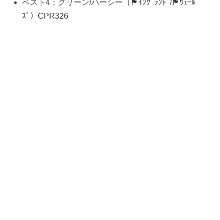
ベスト4：グリーン/ハーシー（🏴󠁧󠁢󠁥󠁮󠁧󠁿ｲﾝｸﾞﾗﾝﾄﾞ/🏴󠁧󠁢󠁷󠁬󠁳󠁿ｳｪｰﾙ
ｽﾞ）CPR326