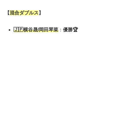
【
混合ダブルス
】
🇯🇵
横谷晟
/岡田琴菜
：
優勝🏆