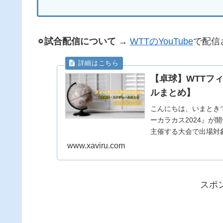
⚪︎試合配信について
→
WTTのYouTube
で配信
【卓球】WTTフ
ルまとめ】
こんにちは、いまときです。
ーカラカス2024』が開催さ
主催する大会で出場対象
www.xaviru.com
スポ