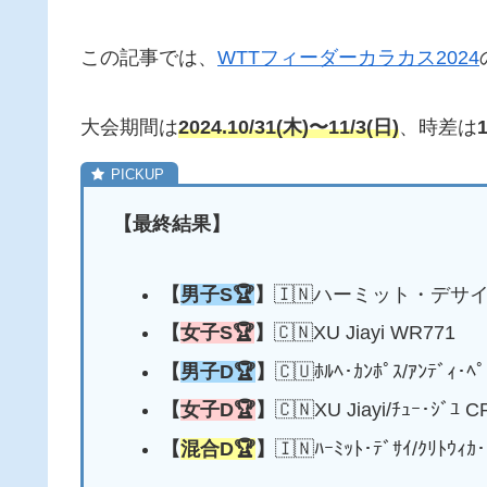
この記事では、
WTTフィーダーカラカス2024
大会期間は
2024.10/31(木)〜11/3(日)
、時差は
【最終結果】
【
男子S🏆
】
🇮🇳ハーミット・デサイ
【
女子S🏆
】
🇨🇳XU Jiayi WR771
【
男子D🏆
】
🇨🇺ﾎﾙﾍ･ｶﾝﾎﾟｽ/ｱﾝﾃﾞｨ･ﾍ
【
女子D🏆
】
🇨🇳XU Jiayi/ﾁｭｰ･ｼﾞﾕ 
【
混合D🏆
】
🇮🇳ﾊｰﾐｯﾄ･ﾃﾞｻｲ/ｸﾘﾄｳｨｶ