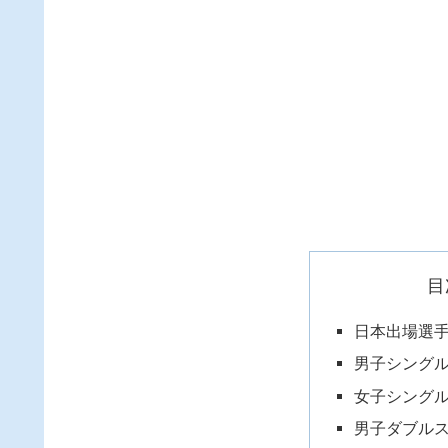
目
日本出場選
男子シング
女子シング
男子ダブル