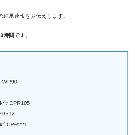
の結果速報をお伝えします。
13時間
です。
 WR90
ﾟﾚｲﾗ CPR105
CPR592
･ﾛｲ CPR221